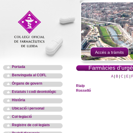
Accés a tràmits
Portada
Farmàcies d'urgè
Benvinguda al COFL
A
|
B
|
C
|
E
|
Òrgans de govern
Rialp
Rosselló
Estatuts i codi deontològic
Història
Ubicació i personal
Col·legiació
Registre de col·legiats