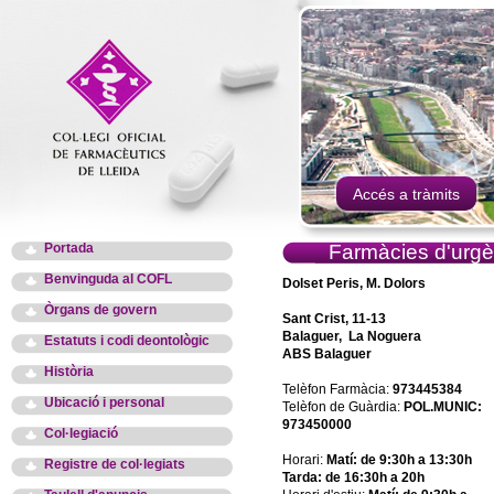
Accés a tràmits
Portada
Farmàcies d'urgè
Benvinguda al COFL
Dolset Peris, M. Dolors
Òrgans de govern
Sant Crist, 11-13
Balaguer, La Noguera
Estatuts i codi deontològic
ABS Balaguer
Història
Telèfon Farmàcia:
973445384
Ubicació i personal
Telèfon de Guàrdia:
POL.MUNIC:
973450000
Col·legiació
Horari:
Matí: de 9:30h a 13:30h
Registre de col·legiats
Tarda: de 16:30h a 20h