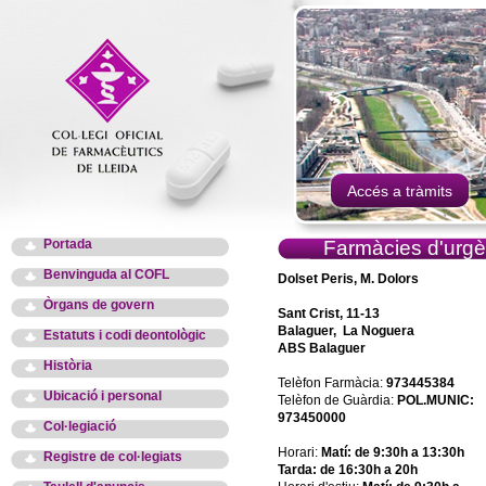
Accés a tràmits
Portada
Farmàcies d'urgè
Benvinguda al COFL
Dolset Peris, M. Dolors
Òrgans de govern
Sant Crist, 11-13
Balaguer, La Noguera
Estatuts i codi deontològic
ABS Balaguer
Història
Telèfon Farmàcia:
973445384
Ubicació i personal
Telèfon de Guàrdia:
POL.MUNIC:
973450000
Col·legiació
Horari:
Matí: de 9:30h a 13:30h
Registre de col·legiats
Tarda: de 16:30h a 20h