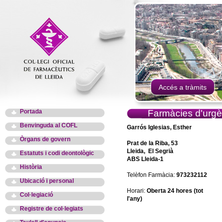
Accés a tràmits
Portada
Farmàcies d'urgè
Benvinguda al COFL
Garrós Iglesias, Esther
Òrgans de govern
Prat de la Riba, 53
Lleida, El Segrià
Estatuts i codi deontològic
ABS Lleida-1
Història
Telèfon Farmàcia:
973232112
Ubicació i personal
Horari:
Oberta 24 hores (tot
Col·legiació
l'any)
Registre de col·legiats