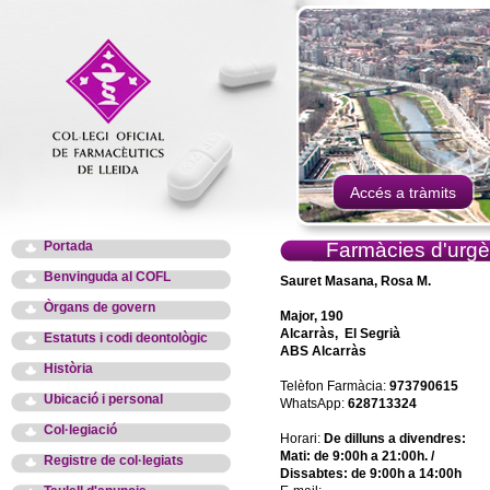
Accés a tràmits
Portada
Farmàcies d'urgè
Benvinguda al COFL
Sauret Masana, Rosa M.
Òrgans de govern
Major, 190
Alcarràs, El Segrià
Estatuts i codi deontològic
ABS Alcarràs
Història
Telèfon Farmàcia:
973790615
Ubicació i personal
WhatsApp:
628713324
Col·legiació
Horari:
De dilluns a divendres:
Mati: de 9:00h a 21:00h. /
Registre de col·legiats
Dissabtes: de 9:00h a 14:00h