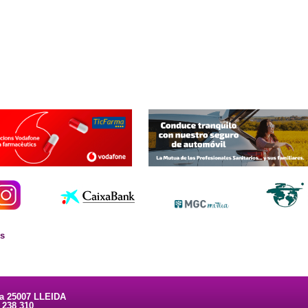
es
ta 25007 LLEIDA
3 238 310