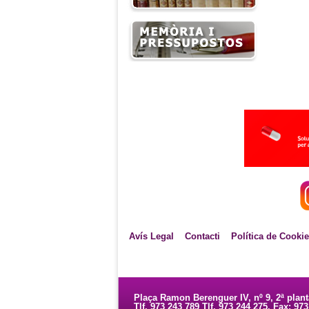
Avís Legal
Contacti
Política de Cooki
Plaça Ramon Berenguer IV, nº 9, 2ª plan
Tlf. 973 243 789 Tlf. 973 244 275. Fax: 97