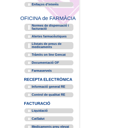
Enllaços d'interès
OFICINA de FARMÀCIA
Normes de dispensació i
facturació
Alertes farmacèutiques
Llistats de preus de
medicaments
Tràmits on line Gencat
Documentació OF
Farmaserveis
RECEPTA ELECTRÒNICA
Informació general RE
Control de qualitat RE
FACTURACIÓ
Liquidació
CatSalut
Medicaments preu elevat