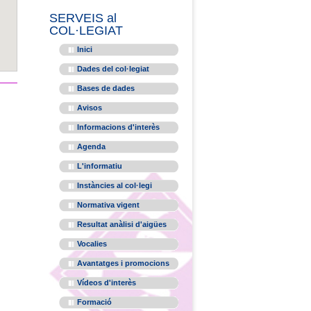
SERVEIS al
COL·LEGIAT
Inici
Dades del col·legiat
Bases de dades
Avisos
Informacions d'interès
Agenda
L'informatiu
Instàncies al col·legi
Normativa vigent
Resultat anàlisi d'aigües
Vocalies
Avantatges i promocions
Vídeos d'interès
Formació