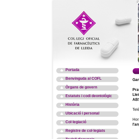
Portada
Benvinguda al COFL
Gar
Òrgans de govern
Pra
Lle
Estatuts i codi deontològic
ABS
Història
Tel
Ubicació i personal
Hor
Col·legiació
l'an
Registre de col·legiats