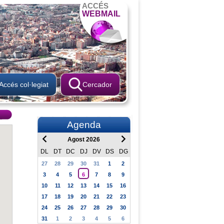
ACCÉS
WEBMAIL
Accés col·legiat
Cercador
Agenda
Agost 2026
DL
DT
DC
DJ
DV
DS
DG
27
28
29
30
31
1
2
3
4
5
6
7
8
9
10
11
12
13
14
15
16
17
18
19
20
21
22
23
24
25
26
27
28
29
30
31
1
2
3
4
5
6