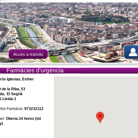
Accés a tràmits
Farmàcies d'urgència
rós Iglesias, Esther
t de la Riba, 53
ida, El Segrià
 Lleida-1
èfon Farmàcia:
973232112
ari:
Oberta 24 hores (tot
y)