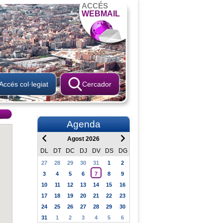
ACCÉS
WEBMAIL
Accés col·legiat
Cercador
Agenda
Agost 2026
DL
DT
DC
DJ
DV
DS
DG
27
28
29
30
31
1
2
3
4
5
6
7
8
9
10
11
12
13
14
15
16
17
18
19
20
21
22
23
24
25
26
27
28
29
30
31
1
2
3
4
5
6