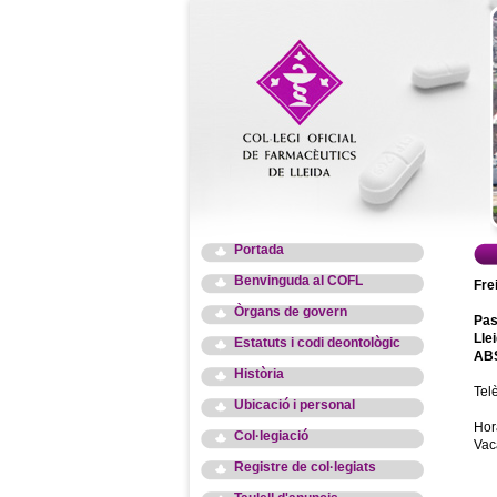
Portada
Benvinguda al COFL
Fre
Òrgans de govern
Pas
Lle
Estatuts i codi deontològic
ABS
Història
Tel
Ubicació i personal
Hor
Col·legiació
Vac
Registre de col·legiats