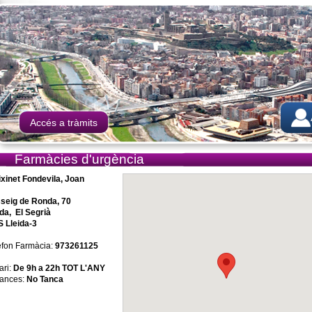
Accés a tràmits
Farmàcies d'urgència
ixinet Fondevila, Joan
seig de Ronda, 70
ida, El Segrià
 Lleida-3
èfon Farmàcia:
973261125
ari:
De 9h a 22h TOT L'ANY
ances:
No Tanca