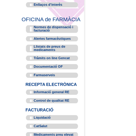
Enllaços d'interès
OFICINA de FARMÀCIA
Normes de dispensació i
facturació
Alertes farmacèutiques
Llistats de preus de
medicaments
Tràmits on line Gencat
Documentació OF
Farmaserveis
RECEPTA ELECTRÒNICA
Informació general RE
Control de qualitat RE
FACTURACIÓ
Liquidació
CatSalut
Medicaments preu elevat