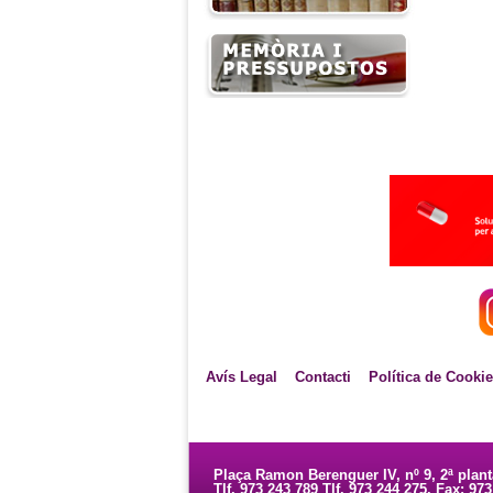
Avís Legal
Contacti
Política de Cooki
Plaça Ramon Berenguer IV, nº 9, 2ª plan
Tlf. 973 243 789 Tlf. 973 244 275. Fax: 97