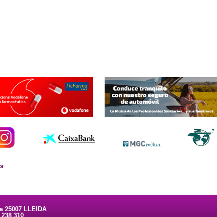
es
ta 25007 LLEIDA
3 238 310