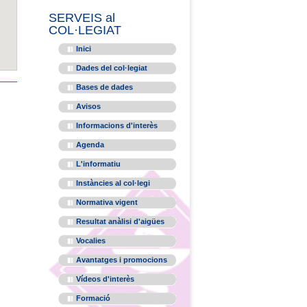
SERVEIS al
COL·LEGIAT
Inici
Dades del col·legiat
Bases de dades
Avisos
Informacions d'interès
Agenda
L'informatiu
Instàncies al col·legi
Normativa vigent
Resultat anàlisi d'aigües
Vocalies
Avantatges i promocions
Vídeos d'interès
Formació