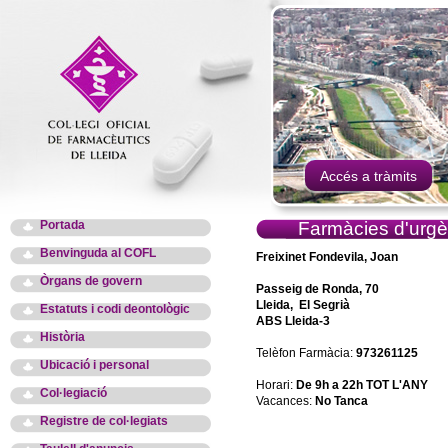
Accés a tràmits
Portada
Farmàcies d'urgè
Benvinguda al COFL
Freixinet Fondevila, Joan
Òrgans de govern
Passeig de Ronda, 70
Lleida, El Segrià
Estatuts i codi deontològic
ABS Lleida-3
Història
Telèfon Farmàcia:
973261125
Ubicació i personal
Horari:
De 9h a 22h TOT L'ANY
Col·legiació
Vacances:
No Tanca
Registre de col·legiats