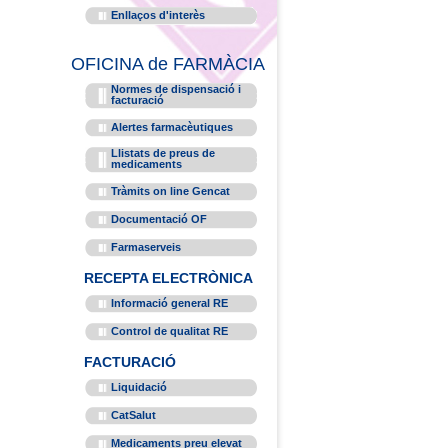
Enllaços d'interès
OFICINA de FARMÀCIA
Normes de dispensació i
facturació
Alertes farmacèutiques
Llistats de preus de
medicaments
Tràmits on line Gencat
Documentació OF
Farmaserveis
RECEPTA ELECTRÒNICA
Informació general RE
Control de qualitat RE
FACTURACIÓ
Liquidació
CatSalut
Medicaments preu elevat