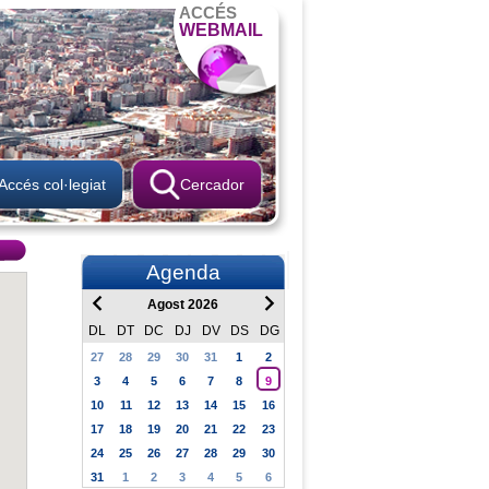
ACCÉS
WEBMAIL
Accés col·legiat
Cercador
Agenda
Agost 2026
DL
DT
DC
DJ
DV
DS
DG
27
28
29
30
31
1
2
3
4
5
6
7
8
9
10
11
12
13
14
15
16
17
18
19
20
21
22
23
24
25
26
27
28
29
30
31
1
2
3
4
5
6