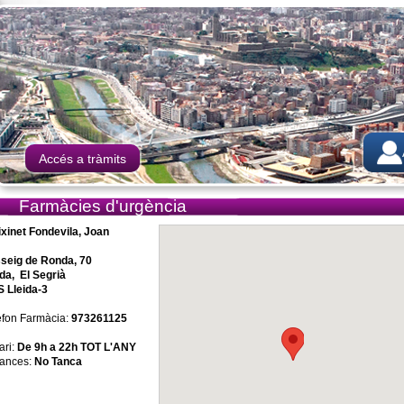
Accés a tràmits
Farmàcies d'urgència
ixinet Fondevila, Joan
seig de Ronda, 70
ida, El Segrià
 Lleida-3
èfon Farmàcia:
973261125
ari:
De 9h a 22h TOT L'ANY
ances:
No Tanca