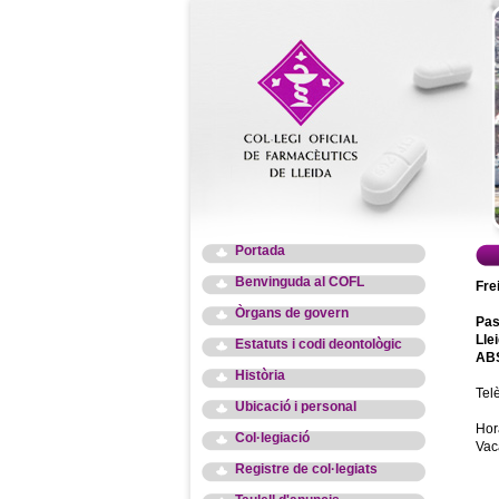
Portada
Benvinguda al COFL
Fre
Òrgans de govern
Pas
Lle
Estatuts i codi deontològic
ABS
Història
Tel
Ubicació i personal
Hor
Col·legiació
Vac
Registre de col·legiats