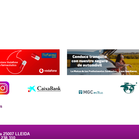
es
ta 25007 LLEIDA
3 238 310