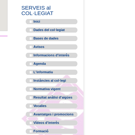
SERVEIS al
COL·LEGIAT
Inici
Dades del col·legiat
Bases de dades
Avisos
Informacions d'interès
Agenda
L'informatiu
Instàncies al col·legi
Normativa vigent
Resultat anàlisi d'aigües
Vocalies
Avantatges i promocions
Vídeos d'interès
Formació