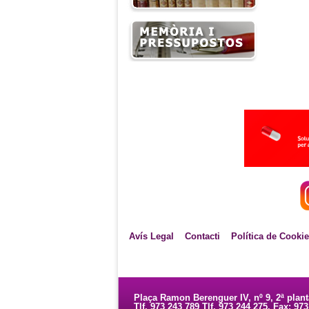
Avís Legal
Contacti
Política de Cooki
Plaça Ramon Berenguer IV, nº 9, 2ª plan
Tlf. 973 243 789 Tlf. 973 244 275. Fax: 97