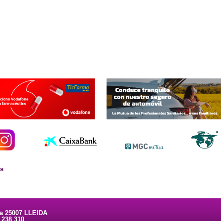
es
ta 25007 LLEIDA
3 238 310