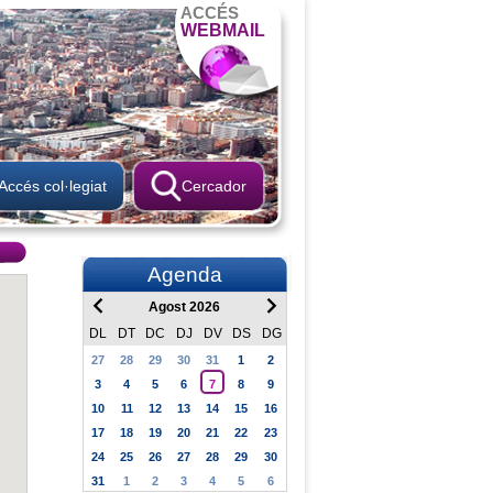
ACCÉS
WEBMAIL
Accés col·legiat
Cercador
Agenda
Agost 2026
DL
DT
DC
DJ
DV
DS
DG
27
28
29
30
31
1
2
3
4
5
6
7
8
9
10
11
12
13
14
15
16
17
18
19
20
21
22
23
24
25
26
27
28
29
30
31
1
2
3
4
5
6