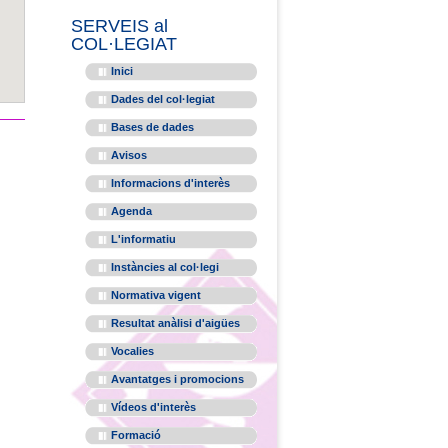
SERVEIS al
COL·LEGIAT
Inici
Dades del col·legiat
Bases de dades
Avisos
Informacions d'interès
Agenda
L'informatiu
Instàncies al col·legi
Normativa vigent
Resultat anàlisi d'aigües
Vocalies
Avantatges i promocions
Vídeos d'interès
Formació