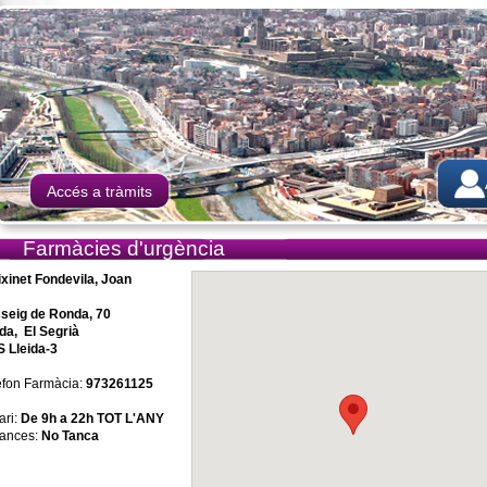
Accés a tràmits
Farmàcies d'urgència
ixinet Fondevila, Joan
seig de Ronda, 70
ida, El Segrià
 Lleida-3
èfon Farmàcia:
973261125
ari:
De 9h a 22h TOT L'ANY
ances:
No Tanca