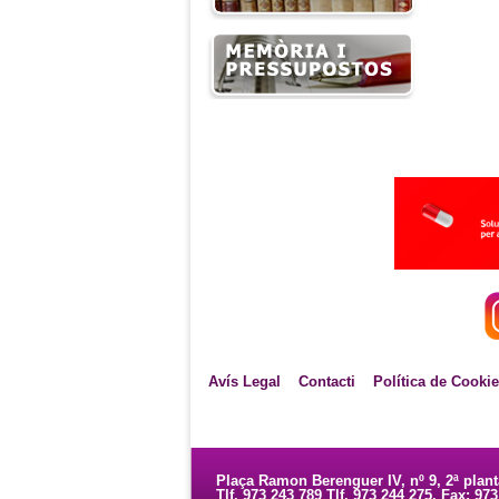
Avís Legal
Contacti
Política de Cooki
Plaça Ramon Berenguer IV, nº 9, 2ª plan
Tlf. 973 243 789 Tlf. 973 244 275. Fax: 97