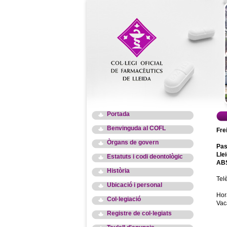
Portada
Benvinguda al COFL
Fre
Òrgans de govern
Pas
Lle
Estatuts i codi deontològic
ABS
Història
Tel
Ubicació i personal
Hor
Col·legiació
Vac
Registre de col·legiats