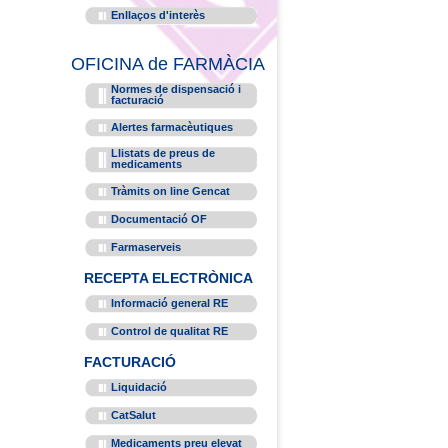
Enllaços d'interès
OFICINA de FARMÀCIA
Normes de dispensació i
facturació
Alertes farmacèutiques
Llistats de preus de
medicaments
Tràmits on line Gencat
Documentació OF
Farmaserveis
RECEPTA ELECTRÒNICA
Informació general RE
Control de qualitat RE
FACTURACIÓ
Liquidació
CatSalut
Medicaments preu elevat