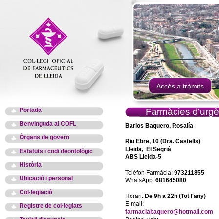
Accés a tràmits
Portada
Farmàcies d'urgè
Benvinguda al COFL
Barios Baquero, Rosalía
Òrgans de govern
Riu Ebre, 10 (Dra. Castells)
Lleida, El Segrià
Estatuts i codi deontològic
ABS Lleida-5
Història
Telèfon Farmàcia:
973211855
Ubicació i personal
WhatsApp:
681645080
Col·legiació
Horari:
De 9h a 22h (Tot l'any)
E-mail:
Registre de col·legiats
farmaciabaquero@hotmail.com