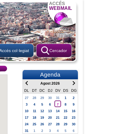
ACCÉS
WEBMAIL
Accés col·legiat
Cercador
Agenda
Agost 2026
DL
DT
DC
DJ
DV
DS
DG
27
28
29
30
31
1
2
3
4
5
6
7
8
9
10
11
12
13
14
15
16
17
18
19
20
21
22
23
24
25
26
27
28
29
30
31
1
2
3
4
5
6