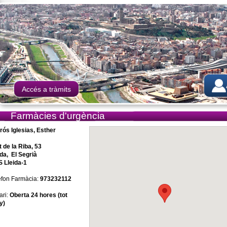
Accés a tràmits
Farmàcies d'urgència
rós Iglesias, Esther
t de la Riba, 53
ida, El Segrià
 Lleida-1
èfon Farmàcia:
973232112
ari:
Oberta 24 hores (tot
y)