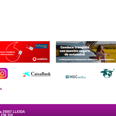
es
ta 25007 LLEIDA
3 238 310