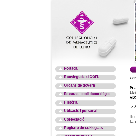
Portada
Benvinguda al COFL
Gar
Òrgans de govern
Pra
Lle
Estatuts i codi deontològic
ABS
Història
Tel
Ubicació i personal
Hor
Col·legiació
l'an
Registre de col·legiats