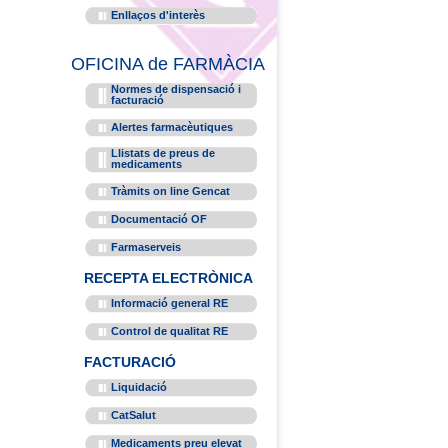
Enllaços d'interès
OFICINA de FARMÀCIA
Normes de dispensació i
facturació
Alertes farmacèutiques
Llistats de preus de
medicaments
Tràmits on line Gencat
Documentació OF
Farmaserveis
RECEPTA ELECTRÒNICA
Informació general RE
Control de qualitat RE
FACTURACIÓ
Liquidació
CatSalut
Medicaments preu elevat