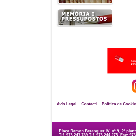
Avís Legal
Contacti
Política de Cooki
Plaça Ramon Berenguer IV, nº 9, 2ª plan
Tlf. 973 243 789 Tlf. 973 244 275. Fax: 97