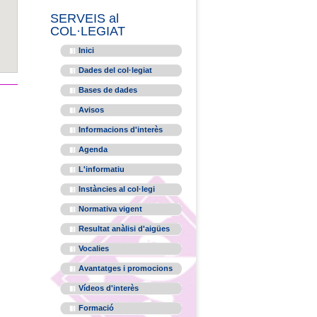
SERVEIS al
COL·LEGIAT
Inici
Dades del col·legiat
Bases de dades
Avisos
Informacions d'interès
Agenda
L'informatiu
Instàncies al col·legi
Normativa vigent
Resultat anàlisi d'aigües
Vocalies
Avantatges i promocions
Vídeos d'interès
Formació