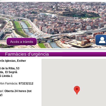
Accés a tràmits
Farmàcies d'urgència
rós Iglesias, Esther
t de la Riba, 53
ida, El Segrià
 Lleida-1
èfon Farmàcia:
973232112
ari:
Oberta 24 hores (tot
y)