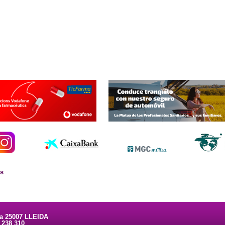
es
ta 25007 LLEIDA
3 238 310