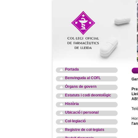
Portada
Benvinguda al COFL
Gar
Òrgans de govern
Pra
Lle
Estatuts i codi deontològic
ABS
Història
Tel
Ubicació i personal
Hor
Col·legiació
l'an
Registre de col·legiats