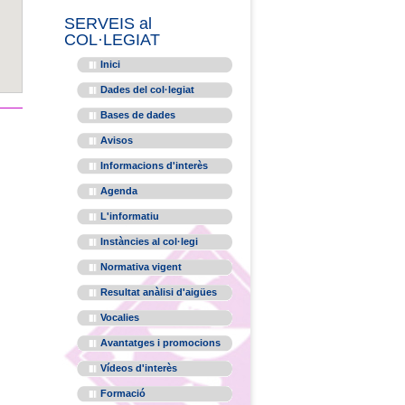
SERVEIS al
COL·LEGIAT
Inici
Dades del col·legiat
Bases de dades
Avisos
Informacions d'interès
Agenda
L'informatiu
Instàncies al col·legi
Normativa vigent
Resultat anàlisi d'aigües
Vocalies
Avantatges i promocions
Vídeos d'interès
Formació