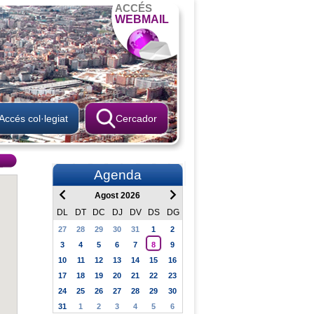
ACCÉS
WEBMAIL
Accés col·legiat
Cercador
Agenda
Agost 2026
DL
DT
DC
DJ
DV
DS
DG
27
28
29
30
31
1
2
3
4
5
6
7
8
9
10
11
12
13
14
15
16
17
18
19
20
21
22
23
24
25
26
27
28
29
30
31
1
2
3
4
5
6