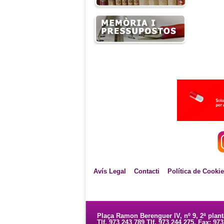
Avís Legal
Contacti
Política de Cooki
Plaça Ramon Berenguer IV, nº 9, 2ª plan
Tlf. 973 243 789 Tlf. 973 244 275. Fax: 97