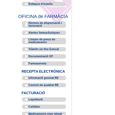
Enllaços d'interès
OFICINA de FARMÀCIA
Normes de dispensació i
facturació
Alertes farmacèutiques
Llistats de preus de
medicaments
Tràmits on line Gencat
Documentació OF
Farmaserveis
RECEPTA ELECTRÒNICA
Informació general RE
Control de qualitat RE
FACTURACIÓ
Liquidació
CatSalut
Medicaments preu elevat