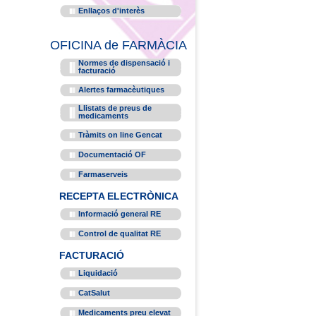
Enllaços d'interès
OFICINA de FARMÀCIA
Normes de dispensació i
facturació
Alertes farmacèutiques
Llistats de preus de
medicaments
Tràmits on line Gencat
Documentació OF
Farmaserveis
RECEPTA ELECTRÒNICA
Informació general RE
Control de qualitat RE
FACTURACIÓ
Liquidació
CatSalut
Medicaments preu elevat