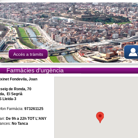
Accés a tràmits
Farmàcies d'urgència
ixinet Fondevila, Joan
seig de Ronda, 70
ida, El Segrià
 Lleida-3
èfon Farmàcia:
973261125
ari:
De 9h a 22h TOT L'ANY
ances:
No Tanca