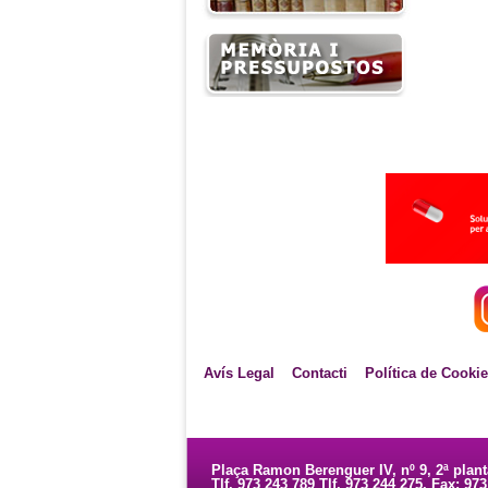
Avís Legal
Contacti
Política de Cooki
Plaça Ramon Berenguer IV, nº 9, 2ª plan
Tlf. 973 243 789 Tlf. 973 244 275. Fax: 97