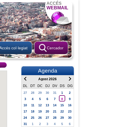
ACCÉS
WEBMAIL
Accés col·legiat
Cercador
Agenda
Agost 2026
DL
DT
DC
DJ
DV
DS
DG
27
28
29
30
31
1
2
3
4
5
6
7
8
9
10
11
12
13
14
15
16
17
18
19
20
21
22
23
24
25
26
27
28
29
30
31
1
2
3
4
5
6