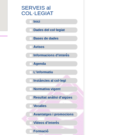
SERVEIS al
COL·LEGIAT
Inici
Dades del col·legiat
Bases de dades
Avisos
Informacions d'interès
Agenda
L'informatiu
Instàncies al col·legi
Normativa vigent
Resultat anàlisi d'aigües
Vocalies
Avantatges i promocions
Vídeos d'interès
Formació