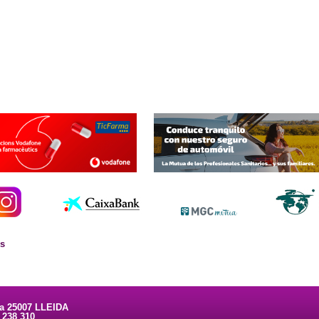
es
ta 25007 LLEIDA
3 238 310