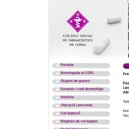
Portada
Benvinguda al COFL
Fre
Òrgans de govern
Pas
Lle
Estatuts i codi deontològic
ABS
Història
Tel
Ubicació i personal
Hor
Col·legiació
Vac
Registre de col·legiats