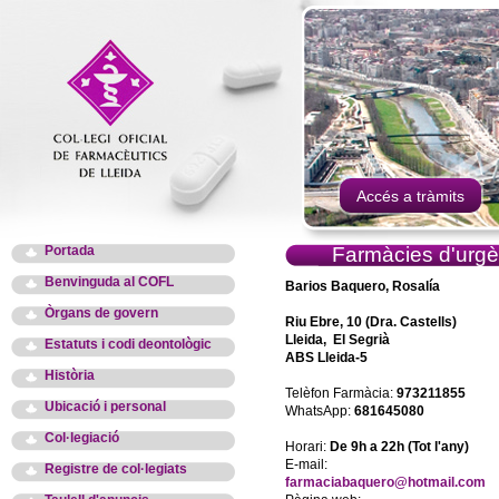
Accés a tràmits
Portada
Farmàcies d'urgè
Benvinguda al COFL
Barios Baquero, Rosalía
Òrgans de govern
Riu Ebre, 10 (Dra. Castells)
Lleida, El Segrià
Estatuts i codi deontològic
ABS Lleida-5
Història
Telèfon Farmàcia:
973211855
Ubicació i personal
WhatsApp:
681645080
Col·legiació
Horari:
De 9h a 22h (Tot l'any)
E-mail:
Registre de col·legiats
farmaciabaquero@hotmail.com