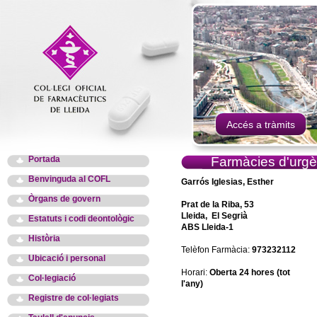
Accés a tràmits
Portada
Farmàcies d'urgè
Benvinguda al COFL
Garrós Iglesias, Esther
Òrgans de govern
Prat de la Riba, 53
Lleida, El Segrià
Estatuts i codi deontològic
ABS Lleida-1
Història
Telèfon Farmàcia:
973232112
Ubicació i personal
Horari:
Oberta 24 hores (tot
Col·legiació
l'any)
Registre de col·legiats