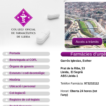
Accés a tràmits
Portada
Farmàcies d'urgè
Benvinguda al COFL
Garrós Iglesias, Esther
Òrgans de govern
Prat de la Riba, 53
Lleida, El Segrià
Estatuts i codi deontològic
ABS Lleida-1
Història
Telèfon Farmàcia:
973232112
Ubicació i personal
Horari:
Oberta 24 hores (tot
Col·legiació
l'any)
Registre de col·legiats