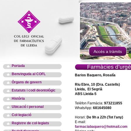
Accés a tràmits
Portada
Farmàcies d'urgè
Benvinguda al COFL
Barios Baquero, Rosalía
Òrgans de govern
Riu Ebre, 10 (Dra. Castells)
Lleida, El Segrià
Estatuts i codi deontològic
ABS Lleida-5
Història
Telèfon Farmàcia:
973211855
Ubicació i personal
WhatsApp:
681645080
Col·legiació
Horari:
De 9h a 22h (Tot l'any)
E-mail:
Registre de col·legiats
farmaciabaquero@hotmail.com