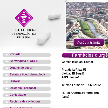
Accés a tràmits
Portada
Farmàcies d'urgè
Benvinguda al COFL
Garrós Iglesias, Esther
Òrgans de govern
Prat de la Riba, 53
Lleida, El Segrià
Estatuts i codi deontològic
ABS Lleida-1
Història
Telèfon Farmàcia:
973232112
Ubicació i personal
Horari:
Oberta 24 hores (tot
Col·legiació
l'any)
Registre de col·legiats