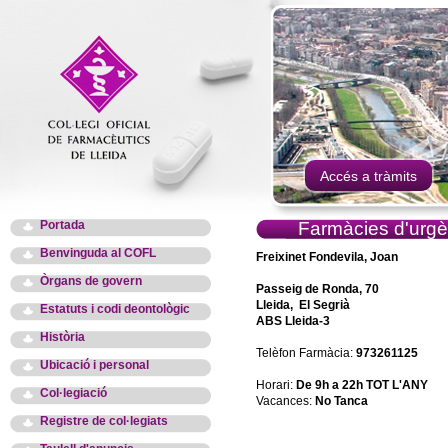
Accés a tràmits
Portada
Farmàcies d'urgè
Benvinguda al COFL
Freixinet Fondevila, Joan
Òrgans de govern
Passeig de Ronda, 70
Lleida, El Segrià
Estatuts i codi deontològic
ABS Lleida-3
Història
Telèfon Farmàcia:
973261125
Ubicació i personal
Horari:
De 9h a 22h TOT L'ANY
Col·legiació
Vacances:
No Tanca
Registre de col·legiats