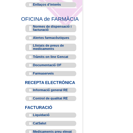
Enllaços d'interès
OFICINA de FARMÀCIA
Normes de dispensació i
facturació
Alertes farmacèutiques
Llistats de preus de
medicaments
Tràmits on line Gencat
Documentació OF
Farmaserveis
RECEPTA ELECTRÒNICA
Informació general RE
Control de qualitat RE
FACTURACIÓ
Liquidació
CatSalut
Medicaments preu elevat