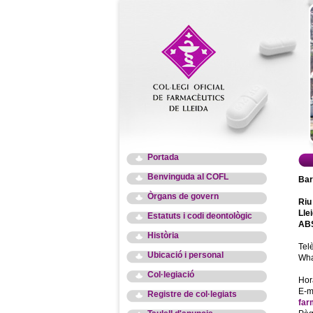
Portada
Benvinguda al COFL
Bar
Òrgans de govern
Riu
Lle
Estatuts i codi deontològic
ABS
Història
Tel
Ubicació i personal
Wha
Col·legiació
Hor
E-m
Registre de col·legiats
far