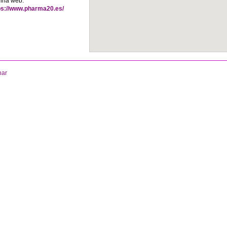
ina web:
ps://www.pharma20.es/
nar