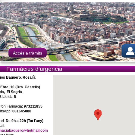
Accés a tràmits
Farmàcies d'urgència
ios Baquero, Rosalía
 Ebre, 10 (Dra. Castells)
ida, El Segrià
 Lleida-5
èfon Farmàcia:
973211855
tsApp:
681645080
ari:
De 9h a 22h (Tot l'any)
ail:
maciabaquero@hotmail.com