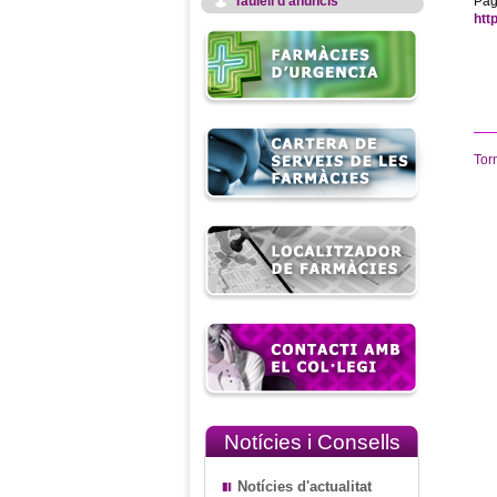
Taulell d'anuncis
Pàg
htt
Tor
Notícies i Consells
Notícies d'actualitat