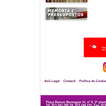
Avís Legal
Contacti
Política de Cooki
Plaça Ramon Berenguer IV, nº 9, 2ª plan
Tlf. 973 243 789 Tlf. 973 244 275. Fax: 97