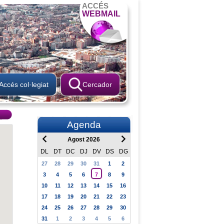
ACCÉS
WEBMAIL
Accés col·legiat
Cercador
Agenda
Agost 2026
DL
DT
DC
DJ
DV
DS
DG
27
28
29
30
31
1
2
3
4
5
6
7
8
9
10
11
12
13
14
15
16
17
18
19
20
21
22
23
24
25
26
27
28
29
30
31
1
2
3
4
5
6