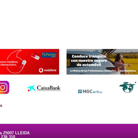
es
ta 25007 LLEIDA
3 238 310