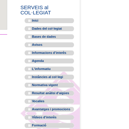
SERVEIS al
COL·LEGIAT
Inici
Dades del col·legiat
Bases de dades
Avisos
Informacions d'interès
Agenda
L'informatiu
Instàncies al col·legi
Normativa vigent
Resultat anàlisi d'aigües
Vocalies
Avantatges i promocions
Vídeos d'interès
Formació