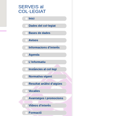
SERVEIS al
COL·LEGIAT
Inici
Dades del col·legiat
Bases de dades
Avisos
Informacions d'interès
Agenda
L'informatiu
Instàncies al col·legi
Normativa vigent
Resultat anàlisi d'aigües
Vocalies
Avantatges i promocions
Vídeos d'interès
Formació