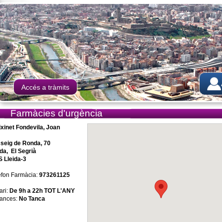
Accés a tràmits
Farmàcies d'urgència
ixinet Fondevila, Joan
seig de Ronda, 70
ida, El Segrià
 Lleida-3
èfon Farmàcia:
973261125
ari:
De 9h a 22h TOT L'ANY
ances:
No Tanca