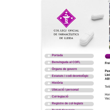
Portada
Benvinguda al COFL
Fre
Òrgans de govern
Pas
Lle
Estatuts i codi deontològic
ABS
Història
Tel
Ubicació i personal
Hor
Col·legiació
Vac
Registre de col·legiats