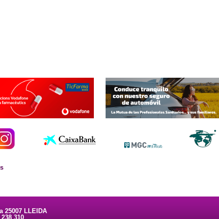
es
ta 25007 LLEIDA
3 238 310