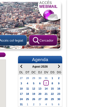
ACCÉS
WEBMAIL
Accés col·legiat
Cercador
Agenda
Agost 2026
DL
DT
DC
DJ
DV
DS
DG
27
28
29
30
31
1
2
3
4
5
6
7
8
9
10
11
12
13
14
15
16
17
18
19
20
21
22
23
24
25
26
27
28
29
30
31
1
2
3
4
5
6