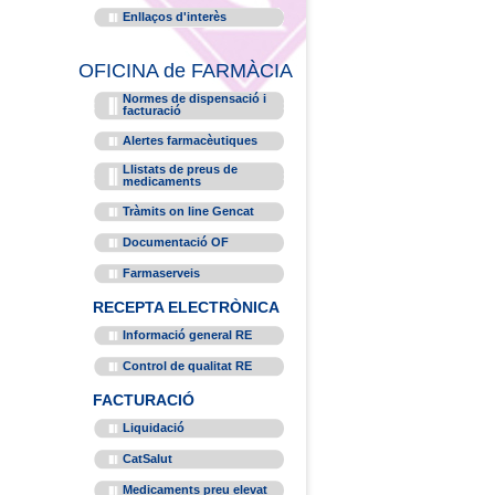
Enllaços d'interès
OFICINA de FARMÀCIA
Normes de dispensació i
facturació
Alertes farmacèutiques
Llistats de preus de
medicaments
Tràmits on line Gencat
Documentació OF
Farmaserveis
RECEPTA ELECTRÒNICA
Informació general RE
Control de qualitat RE
FACTURACIÓ
Liquidació
CatSalut
Medicaments preu elevat