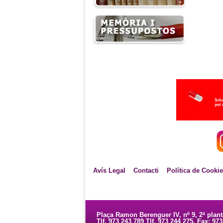
Avís Legal
Contacti
Política de Cooki
Plaça Ramon Berenguer IV, nº 9, 2ª plan
Tlf. 973 243 789 Tlf. 973 244 275. Fax: 97