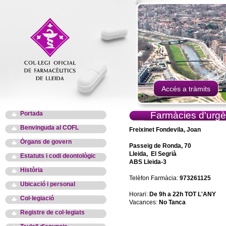
Accés a tràmits
Portada
Farmàcies d'urgè
Benvinguda al COFL
Freixinet Fondevila, Joan
Òrgans de govern
Passeig de Ronda, 70
Lleida, El Segrià
Estatuts i codi deontològic
ABS Lleida-3
Història
Telèfon Farmàcia:
973261125
Ubicació i personal
Horari:
De 9h a 22h TOT L'ANY
Col·legiació
Vacances:
No Tanca
Registre de col·legiats