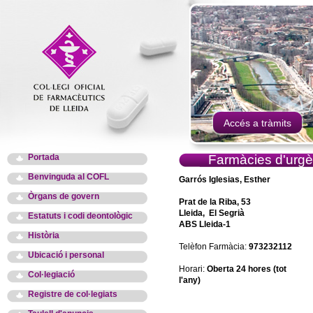
Accés a tràmits
Portada
Farmàcies d'urgè
Benvinguda al COFL
Garrós Iglesias, Esther
Òrgans de govern
Prat de la Riba, 53
Lleida, El Segrià
Estatuts i codi deontològic
ABS Lleida-1
Història
Telèfon Farmàcia:
973232112
Ubicació i personal
Horari:
Oberta 24 hores (tot
Col·legiació
l'any)
Registre de col·legiats