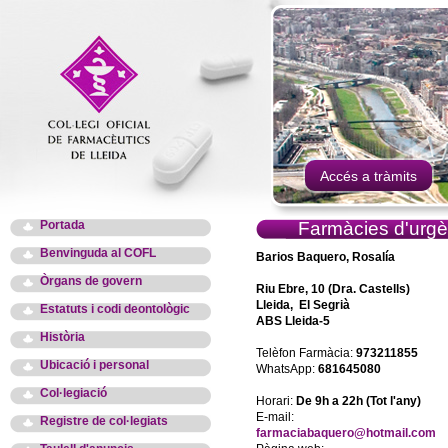
Accés a tràmits
Portada
Farmàcies d'urgè
Benvinguda al COFL
Barios Baquero, Rosalía
Òrgans de govern
Riu Ebre, 10 (Dra. Castells)
Lleida, El Segrià
Estatuts i codi deontològic
ABS Lleida-5
Història
Telèfon Farmàcia:
973211855
Ubicació i personal
WhatsApp:
681645080
Col·legiació
Horari:
De 9h a 22h (Tot l'any)
E-mail:
Registre de col·legiats
farmaciabaquero@hotmail.com