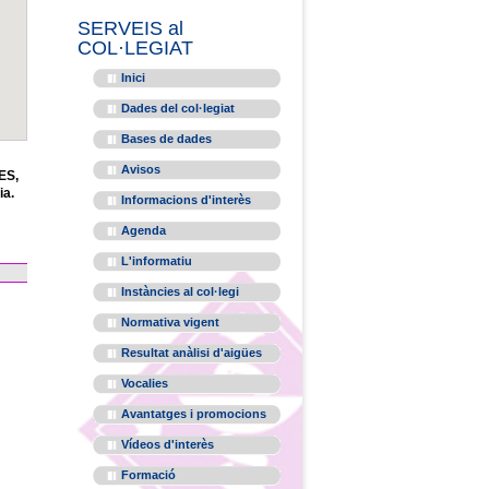
SERVEIS al
COL·LEGIAT
Inici
Dades del col·legiat
Bases de dades
Avisos
ES,
ia.
Informacions d'interès
Agenda
L'informatiu
Instàncies al col·legi
Normativa vigent
Resultat anàlisi d'aigües
Vocalies
Avantatges i promocions
Vídeos d'interès
Formació