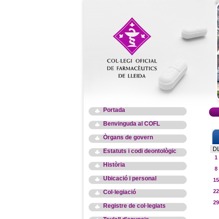
Portada
Benvinguda al COFL
Òrgans de govern
D
Estatuts i codi deontològic
1
Història
8
Ubicació i personal
15
22
Col·legiació
29
Registre de col·legiats