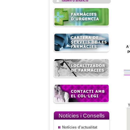
Taulell d'anuncis
A 
p
T
Notícies i Consells
Notícies d'actualitat