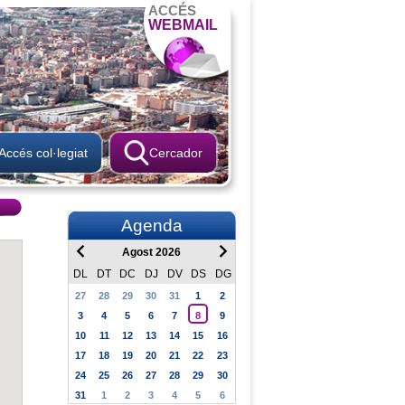
ACCÉS
WEBMAIL
Accés col·legiat
Cercador
Agenda
Agost 2026
DL
DT
DC
DJ
DV
DS
DG
27
28
29
30
31
1
2
3
4
5
6
7
8
9
10
11
12
13
14
15
16
17
18
19
20
21
22
23
24
25
26
27
28
29
30
31
1
2
3
4
5
6