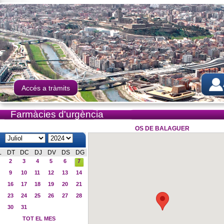
Accés a tràmits
Farmàcies d'urgència
OS DE BALAGUER
L
DT
DC
DJ
DV
DS
DG
2
3
4
5
6
7
9
10
11
12
13
14
16
17
18
19
20
21
23
24
25
26
27
28
30
31
TOT EL MES