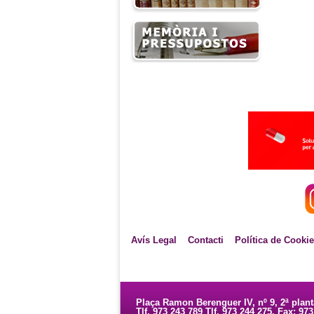
Avís Legal
Contacti
Política de Cooki
Plaça Ramon Berenguer IV, nº 9, 2ª plan
Tlf. 973 243 789 Tlf. 973 244 275. Fax: 97