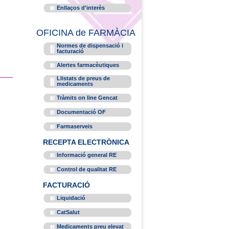
Enllaços d'interès
OFICINA de FARMÀCIA
Normes de dispensació i
facturació
Alertes farmacèutiques
Llistats de preus de
medicaments
Tràmits on line Gencat
Documentació OF
Farmaserveis
RECEPTA ELECTRÒNICA
Informació general RE
Control de qualitat RE
FACTURACIÓ
Liquidació
CatSalut
Medicaments preu elevat