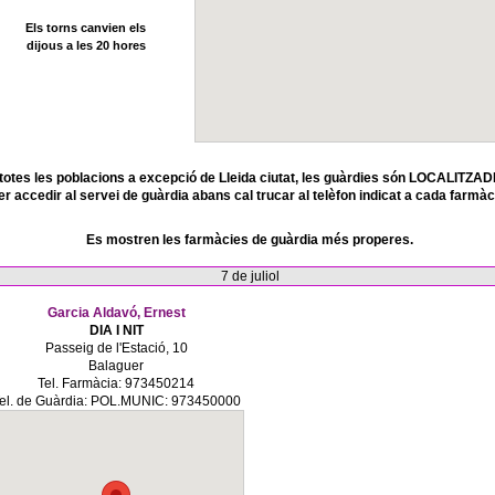
Els torns canvien els
dijous a les 20 hores
totes les poblacions a excepció de Lleida ciutat, les guàrdies són LOCALITZAD
er accedir al servei de guàrdia abans cal trucar al telèfon indicat a cada farmàc
Es mostren les farmàcies de guàrdia més properes.
7 de juliol
Garcia Aldavó, Ernest
DIA I NIT
Passeig de l'Estació, 10
Balaguer
Tel. Farmàcia: 973450214
el. de Guàrdia: POL.MUNIC: 973450000