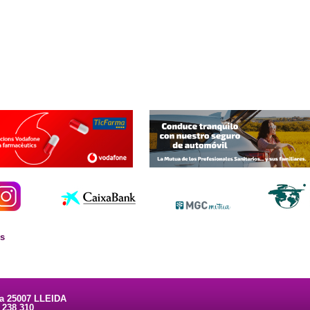
es
ta 25007 LLEIDA
3 238 310