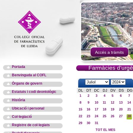
Accés a tràmits
Portada
Farmàcies d'urgè
Benvinguda al COFL
Òrgans de govern
DL
DT
DC
DJ
DV
DS
DG
Estatuts i codi deontològic
1
2
3
4
5
6
7
Història
8
9
10
11
12
13
14
Ubicació i personal
15
16
17
18
19
20
21
22
23
24
25
26
27
28
Col·legiació
29
30
31
Registre de col·legiats
TOT EL MES