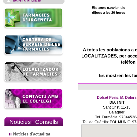
Taulell d'anuncis
Els torns canvien els
dijous a les 20 hores
A totes les poblacions a 
LOCALITZADES, per accedir
telèfon
Es mostren les f
Dolset Peris, M. Dolors
DIA I NIT
Sant Crist, 11-13
Balaguer
Tel. Farmàcia: 97344538
Notícies i Consells
Tel. de Guàrdia: POL.MUNIC: 9
Notícies d'actualitat