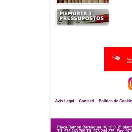
Avís Legal
Contacti
Política de Cooki
Plaça Ramon Berenguer IV, nº 9, 2ª plan
Tlf. 973 243 789 Tlf. 973 244 275. Fax: 97