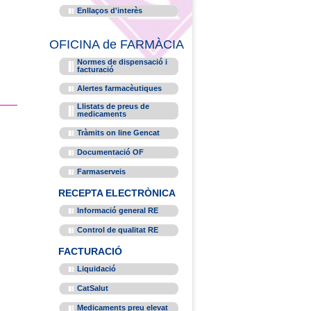
Enllaços d'interès
OFICINA de FARMÀCIA
Normes de dispensació i
facturació
Alertes farmacèutiques
Llistats de preus de
medicaments
Tràmits on line Gencat
Documentació OF
Farmaserveis
RECEPTA ELECTRÒNICA
Informació general RE
Control de qualitat RE
FACTURACIÓ
Liquidació
CatSalut
Medicaments preu elevat