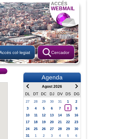
ACCÉS
WEBMAIL
Accés col·legiat
Cercador
Agenda
Agost 2026
DL
DT
DC
DJ
DV
DS
DG
27
28
29
30
31
1
2
3
4
5
6
7
8
9
10
11
12
13
14
15
16
17
18
19
20
21
22
23
24
25
26
27
28
29
30
31
1
2
3
4
5
6