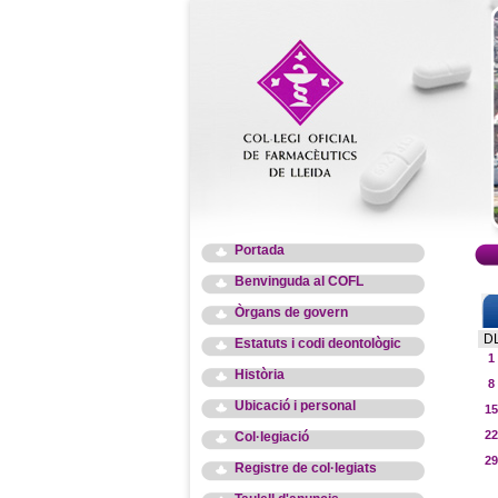
Portada
Benvinguda al COFL
Òrgans de govern
D
Estatuts i codi deontològic
1
Història
8
Ubicació i personal
15
22
Col·legiació
29
Registre de col·legiats