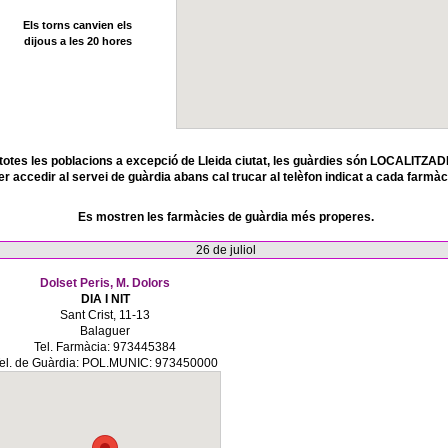
Els torns canvien els
dijous a les 20 hores
totes les poblacions a excepció de Lleida ciutat, les guàrdies són LOCALITZAD
er accedir al servei de guàrdia abans cal trucar al telèfon indicat a cada farmàc
Es mostren les farmàcies de guàrdia més properes.
26 de juliol
Dolset Peris, M. Dolors
DIA I NIT
Sant Crist, 11-13
Balaguer
Tel. Farmàcia: 973445384
el. de Guàrdia: POL.MUNIC: 973450000