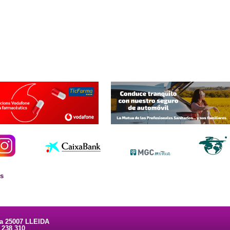
es
ta 25007 LLEIDA
3 238 310