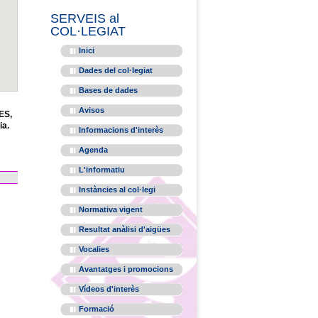
SERVEIS al
COL·LEGIAT
Inici
Dades del col·legiat
Bases de dades
Avisos
ES,
ia.
Informacions d'interès
Agenda
L'informatiu
Instàncies al col·legi
Normativa vigent
Resultat anàlisi d'aigües
Vocalies
Avantatges i promocions
Vídeos d'interès
Formació