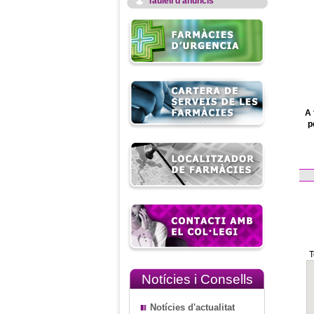
Taulell d'anuncis
A 
p
T
Notícies i Consells
Notícies d'actualitat