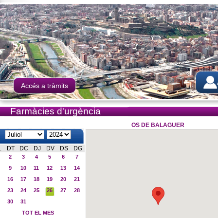
Accés a tràmits
Farmàcies d'urgència
OS DE BALAGUER
L
DT
DC
DJ
DV
DS
DG
2
3
4
5
6
7
9
10
11
12
13
14
16
17
18
19
20
21
23
24
25
26
27
28
30
31
TOT EL MES