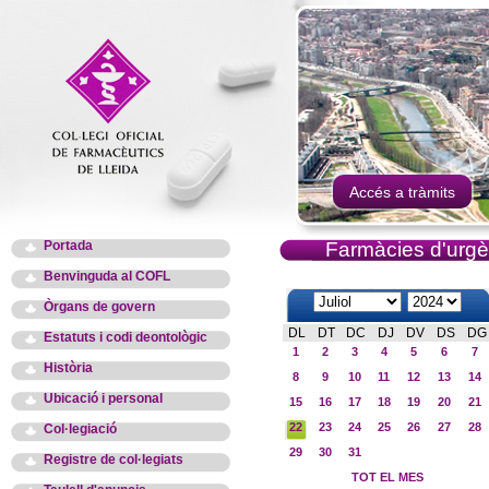
Accés a tràmits
Portada
Farmàcies d'urgè
Benvinguda al COFL
Òrgans de govern
DL
DT
DC
DJ
DV
DS
DG
Estatuts i codi deontològic
1
2
3
4
5
6
7
Història
8
9
10
11
12
13
14
Ubicació i personal
15
16
17
18
19
20
21
22
23
24
25
26
27
28
Col·legiació
29
30
31
Registre de col·legiats
TOT EL MES