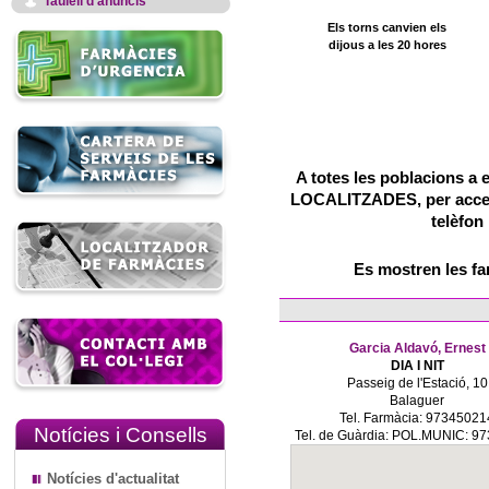
Taulell d'anuncis
Els torns canvien els
dijous a les 20 hores
A totes les poblacions a 
LOCALITZADES, per accedir
telèfon
Es mostren les f
Garcia Aldavó, Ernest
DIA I NIT
Passeig de l'Estació, 10
Balaguer
Tel. Farmàcia: 97345021
Notícies i Consells
Tel. de Guàrdia: POL.MUNIC: 9
Notícies d'actualitat