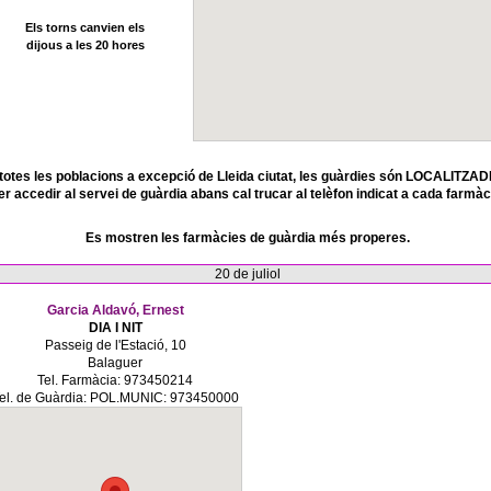
Els torns canvien els
dijous a les 20 hores
totes les poblacions a excepció de Lleida ciutat, les guàrdies són LOCALITZAD
er accedir al servei de guàrdia abans cal trucar al telèfon indicat a cada farmàc
Es mostren les farmàcies de guàrdia més properes.
20 de juliol
Garcia Aldavó, Ernest
DIA I NIT
Passeig de l'Estació, 10
Balaguer
Tel. Farmàcia: 973450214
el. de Guàrdia: POL.MUNIC: 973450000