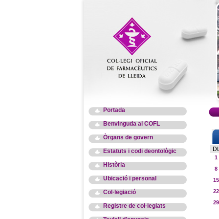
Portada
Benvinguda al COFL
Òrgans de govern
D
Estatuts i codi deontològic
1
Història
8
Ubicació i personal
15
22
Col·legiació
29
Registre de col·legiats