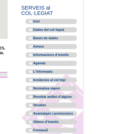
SERVEIS al
COL·LEGIAT
Inici
Dades del col·legiat
Bases de dades
Avisos
ES,
ia.
Informacions d'interès
Agenda
L'informatiu
Instàncies al col·legi
Normativa vigent
Resultat anàlisi d'aigües
Vocalies
Avantatges i promocions
Vídeos d'interès
Formació