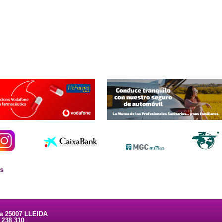
es
ta 25007 LLEIDA
3 238 310