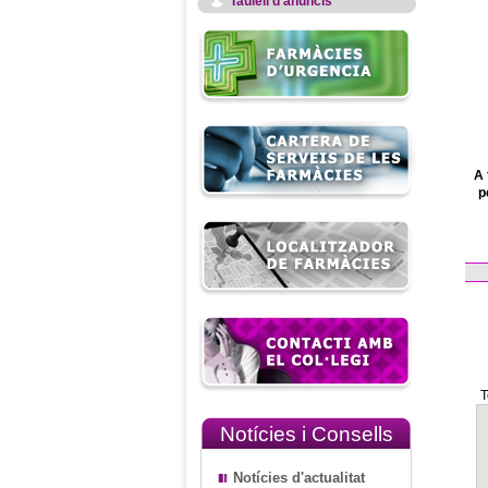
Taulell d'anuncis
A 
p
T
Notícies i Consells
Notícies d'actualitat