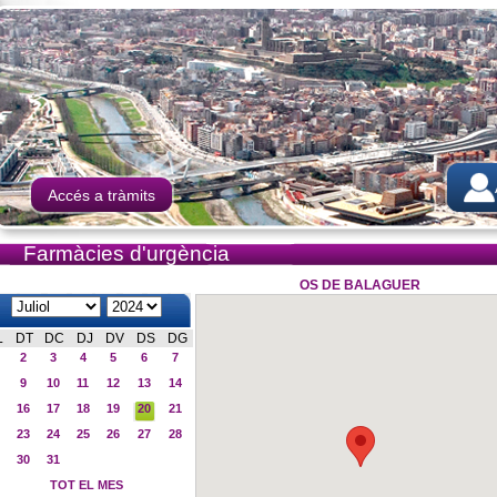
Accés a tràmits
Farmàcies d'urgència
OS DE BALAGUER
L
DT
DC
DJ
DV
DS
DG
2
3
4
5
6
7
9
10
11
12
13
14
16
17
18
19
20
21
23
24
25
26
27
28
30
31
TOT EL MES