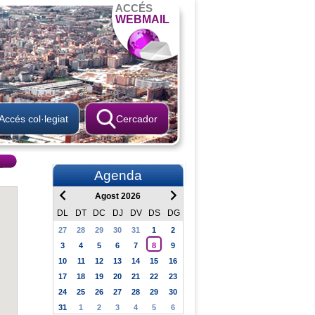
ACCÉS
WEBMAIL
Accés col·legiat
Cercador
Agenda
Agost 2026
DL
DT
DC
DJ
DV
DS
DG
27
28
29
30
31
1
2
3
4
5
6
7
8
9
10
11
12
13
14
15
16
17
18
19
20
21
22
23
24
25
26
27
28
29
30
31
1
2
3
4
5
6