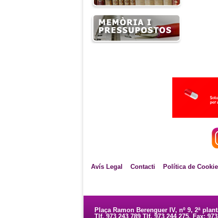
Avís Legal
Contacti
Política de Cooki
Plaça Ramon Berenguer IV, nº 9, 2ª plan
Tlf. 973 243 789 Tlf. 973 244 275. Fax: 97