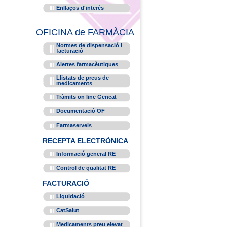
Enllaços d'interès
OFICINA de FARMÀCIA
Normes de dispensació i
facturació
Alertes farmacèutiques
Llistats de preus de
medicaments
Tràmits on line Gencat
Documentació OF
Farmaserveis
RECEPTA ELECTRÒNICA
Informació general RE
Control de qualitat RE
FACTURACIÓ
Liquidació
CatSalut
Medicaments preu elevat