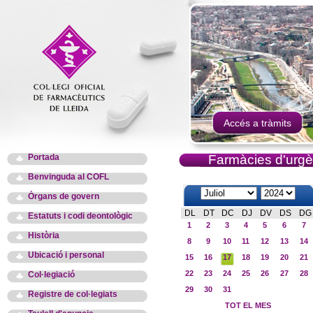
Accés a tràmits
Portada
Farmàcies d'urgè
Benvinguda al COFL
Òrgans de govern
DL
DT
DC
DJ
DV
DS
DG
Estatuts i codi deontològic
1
2
3
4
5
6
7
Història
8
9
10
11
12
13
14
Ubicació i personal
15
16
17
18
19
20
21
22
23
24
25
26
27
28
Col·legiació
29
30
31
Registre de col·legiats
TOT EL MES