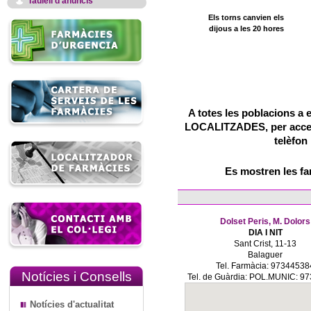
Taulell d'anuncis
Els torns canvien els
dijous a les 20 hores
A totes les poblacions a 
LOCALITZADES, per accedir
telèfon
Es mostren les f
Dolset Peris, M. Dolors
DIA I NIT
Sant Crist, 11-13
Balaguer
Tel. Farmàcia: 97344538
Notícies i Consells
Tel. de Guàrdia: POL.MUNIC: 9
Notícies d'actualitat