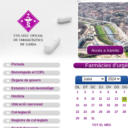
Accés a tràmits
Portada
Farmàcies d'urgè
Benvinguda al COFL
Òrgans de govern
DL
DT
DC
DJ
DV
DS
DG
Estatuts i codi deontològic
1
2
3
4
5
6
7
Història
8
9
10
11
12
13
14
Ubicació i personal
15
16
17
18
19
20
21
22
23
24
25
26
27
28
Col·legiació
29
30
31
Registre de col·legiats
TOT EL MES