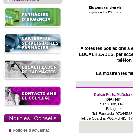
Taulell d'anuncis
Els torns canvien els
dijous a les 20 hores
A totes les poblacions a 
LOCALITZADES, per accedir
telèfon
Es mostren les f
Dolset Peris, M. Dolors
DIA I NIT
Sant Crist, 11-13
Balaguer
Tel. Farmàcia: 97344538
Notícies i Consells
Tel. de Guàrdia: POL.MUNIC: 9
Notícies d'actualitat