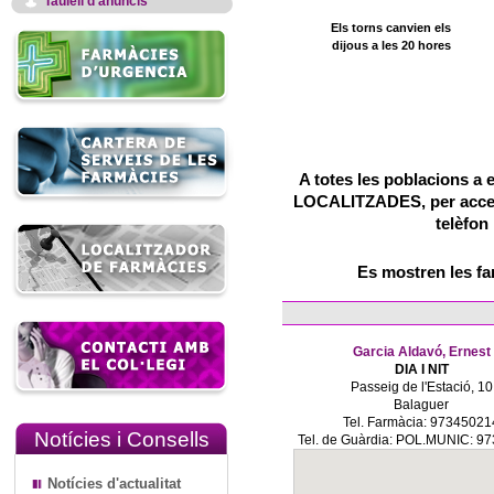
Taulell d'anuncis
Els torns canvien els
dijous a les 20 hores
A totes les poblacions a 
LOCALITZADES, per accedir
telèfon
Es mostren les f
Garcia Aldavó, Ernest
DIA I NIT
Passeig de l'Estació, 10
Balaguer
Tel. Farmàcia: 97345021
Notícies i Consells
Tel. de Guàrdia: POL.MUNIC: 9
Notícies d'actualitat