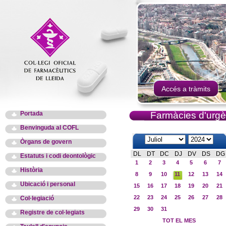
Accés a tràmits
Portada
Farmàcies d'urgè
Benvinguda al COFL
Òrgans de govern
DL
DT
DC
DJ
DV
DS
DG
Estatuts i codi deontològic
1
2
3
4
5
6
7
Història
8
9
10
11
12
13
14
Ubicació i personal
15
16
17
18
19
20
21
22
23
24
25
26
27
28
Col·legiació
29
30
31
Registre de col·legiats
TOT EL MES