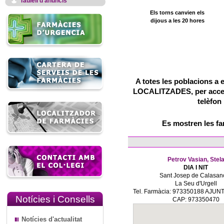
Taulell d'anuncis
Els torns canvien els
dijous a les 20 hores
A totes les poblacions a 
LOCALITZADES, per accedir
telèfon
Es mostren les f
Petrov Vasian, Stel
DIA I NIT
Sant Josep de Calasanç
La Seu d'Urgell
Tel. Farmàcia: 973350188 AJUN
Notícies i Consells
CAP: 973350470
Notícies d'actualitat