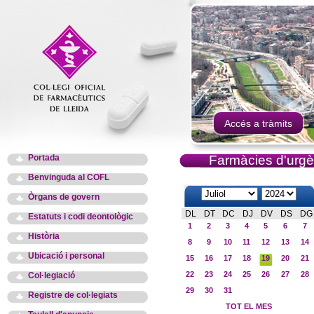
Accés a tràmits
Portada
Farmàcies d'urgè
Benvinguda al COFL
Òrgans de govern
DL
DT
DC
DJ
DV
DS
DG
Estatuts i codi deontològic
1
2
3
4
5
6
7
Història
8
9
10
11
12
13
14
Ubicació i personal
15
16
17
18
19
20
21
22
23
24
25
26
27
28
Col·legiació
29
30
31
Registre de col·legiats
TOT EL MES