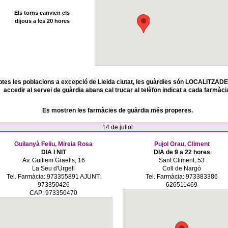
Els torns canvien els
dijous a les 20 hores
otes les poblacions a excepció de Lleida ciutat, les guàrdies són LOCALITZADE
accedir al servei de guàrdia abans cal trucar al telèfon indicat a cada farmàci
Es mostren les farmàcies de guàrdia més properes.
14 de juliol
Guilanyà Feliu, Mireia Rosa
Pujol Grau, Climent
DIA I NIT
DIA de 9 a 22 hores
Av. Guillem Graells, 16
Sant Climent, 53
La Seu d'Urgell
Coll de Nargó
Tel. Farmàcia: 973355891 AJUNT:
Tel. Farmàcia: 973383386
973350426
626511469
CAP: 973350470