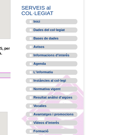
SERVEIS al
COL·LEGIAT
Inici
Dades del col·legiat
Bases de dades
Avisos
S, per
a.
Informacions d'interès
Agenda
L'informatiu
Instàncies al col·legi
Normativa vigent
Resultat anàlisi d'aigües
Vocalies
Avantatges i promocions
Vídeos d'interès
Formació