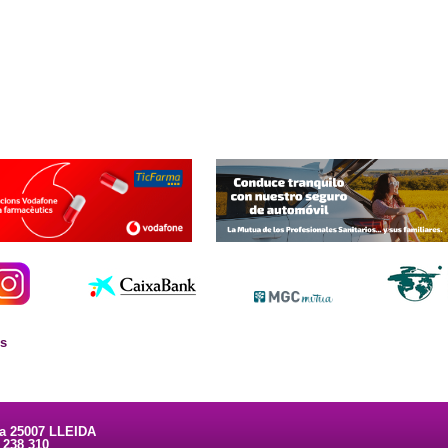
es
ta 25007 LLEIDA
3 238 310