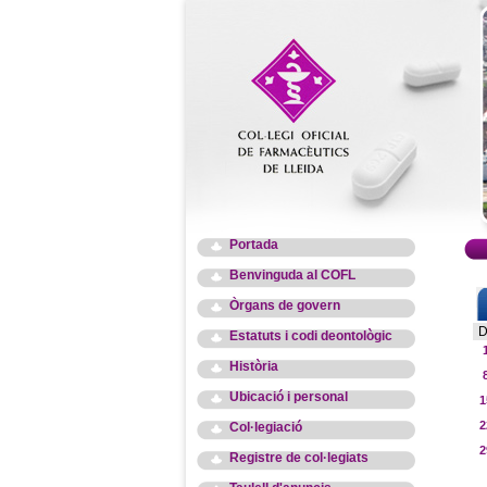
Portada
Benvinguda al COFL
Òrgans de govern
D
Estatuts i codi deontològic
Història
Ubicació i personal
1
2
Col·legiació
2
Registre de col·legiats