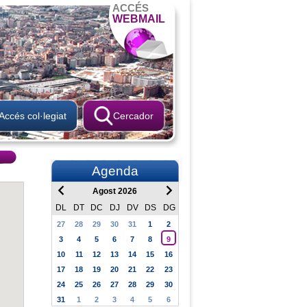
ACCÉS
WEBMAIL
Accés col·legiat
Cercador
Agenda
Agost 2026
DL
DT
DC
DJ
DV
DS
DG
27
28
29
30
31
1
2
3
4
5
6
7
8
9
10
11
12
13
14
15
16
17
18
19
20
21
22
23
24
25
26
27
28
29
30
31
1
2
3
4
5
6