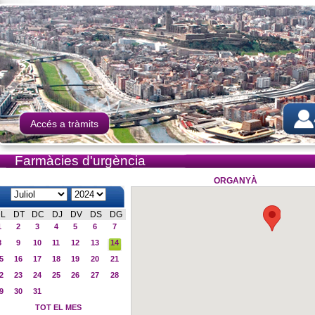
Accés a tràmits
Farmàcies d'urgència
ORGANYÀ
L
DT
DC
DJ
DV
DS
DG
1
2
3
4
5
6
7
8
9
10
11
12
13
14
5
16
17
18
19
20
21
2
23
24
25
26
27
28
9
30
31
TOT EL MES