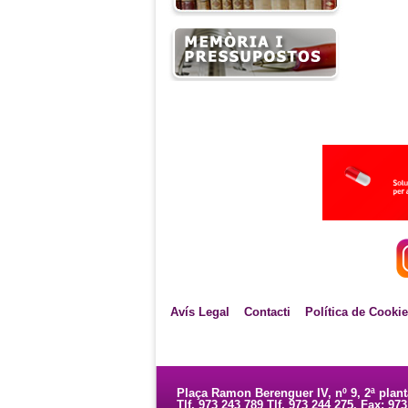
Avís Legal
Contacti
Política de Cooki
Plaça Ramon Berenguer IV, nº 9, 2ª plan
Tlf. 973 243 789 Tlf. 973 244 275. Fax: 97