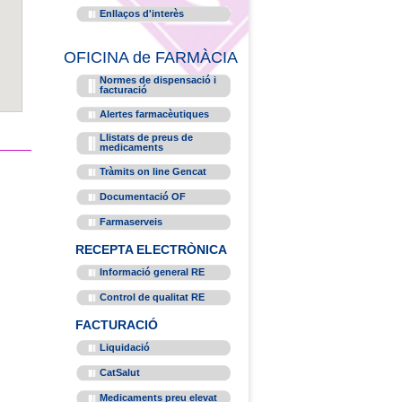
Enllaços d'interès
OFICINA de FARMÀCIA
Normes de dispensació i
facturació
Alertes farmacèutiques
Llistats de preus de
medicaments
Tràmits on line Gencat
Documentació OF
Farmaserveis
RECEPTA ELECTRÒNICA
Informació general RE
Control de qualitat RE
FACTURACIÓ
Liquidació
CatSalut
Medicaments preu elevat