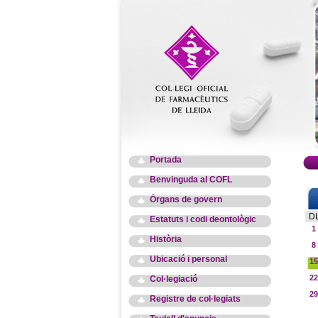
Portada
Benvinguda al COFL
Òrgans de govern
D
Estatuts i codi deontològic
1
Història
8
Ubicació i personal
15
22
Col·legiació
29
Registre de col·legiats