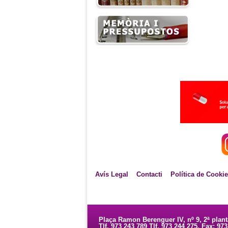
Avís Legal
Contacti
Política de Cooki
Plaça Ramon Berenguer IV, nº 9, 2ª plan
Tlf. 973 243 789 Tlf. 973 244 275. Fax: 97