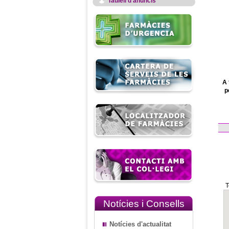
Taulell d'anuncis
A 
p
T
Notícies i Consells
Notícies d'actualitat