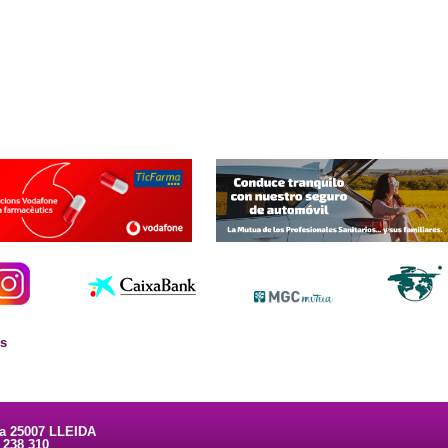
es
ta 25007 LLEIDA
3 238 310