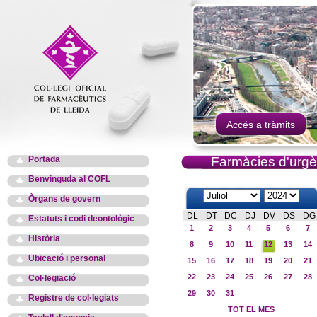
Accés a tràmits
Portada
Farmàcies d'urgè
Benvinguda al COFL
Òrgans de govern
DL
DT
DC
DJ
DV
DS
DG
Estatuts i codi deontològic
1
2
3
4
5
6
7
Història
8
9
10
11
12
13
14
Ubicació i personal
15
16
17
18
19
20
21
22
23
24
25
26
27
28
Col·legiació
29
30
31
Registre de col·legiats
TOT EL MES