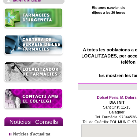
Taulell d'anuncis
Els torns canvien els
dijous a les 20 hores
A totes les poblacions a 
LOCALITZADES, per accedir
telèfon
Es mostren les f
Dolset Peris, M. Dolors
DIA I NIT
Sant Crist, 11-13
Balaguer
Tel. Farmàcia: 97344538
Notícies i Consells
Tel. de Guàrdia: POL.MUNIC: 9
Notícies d'actualitat