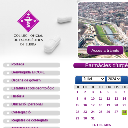
Accés a tràmits
Portada
Farmàcies d'urgè
Benvinguda al COFL
Òrgans de govern
DL
DT
DC
DJ
DV
DS
DG
Estatuts i codi deontològic
1
2
3
4
5
6
7
Història
8
9
10
11
12
13
14
Ubicació i personal
15
16
17
18
19
20
21
22
23
24
25
26
27
28
Col·legiació
29
30
31
Registre de col·legiats
TOT EL MES