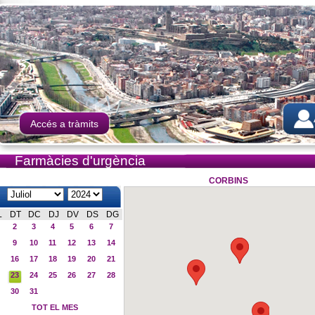
Accés a tràmits
Farmàcies d'urgència
CORBINS
L
DT
DC
DJ
DV
DS
DG
2
3
4
5
6
7
9
10
11
12
13
14
16
17
18
19
20
21
23
24
25
26
27
28
30
31
TOT EL MES