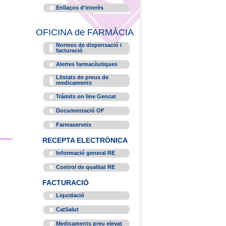
Enllaços d'interès
OFICINA de FARMÀCIA
Normes de dispensació i
facturació
Alertes farmacèutiques
Llistats de preus de
medicaments
Tràmits on line Gencat
Documentació OF
Farmaserveis
RECEPTA ELECTRÒNICA
Informació general RE
Control de qualitat RE
FACTURACIÓ
Liquidació
CatSalut
Medicaments preu elevat