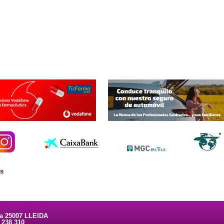
es
ta 25007 LLEIDA
3 238 310