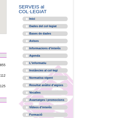
SERVEIS al
COL·LEGIAT
Inici
Dades del col·legiat
Bases de dades
Avisos
Informacions d'interès
Agenda
L'informatiu
1855
Instàncies al col·legi
2112
Normativa vigent
Resultat anàlisi d'aigües
1125
Vocalies
Avantatges i promocions
Vídeos d'interès
Formació