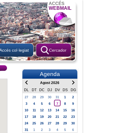
ACCÉS
WEBMAIL
Accés col·legiat
Cercador
Agenda
Agost 2026
DL
DT
DC
DJ
DV
DS
DG
27
28
29
30
31
1
2
3
4
5
6
7
8
9
10
11
12
13
14
15
16
17
18
19
20
21
22
23
24
25
26
27
28
29
30
31
1
2
3
4
5
6