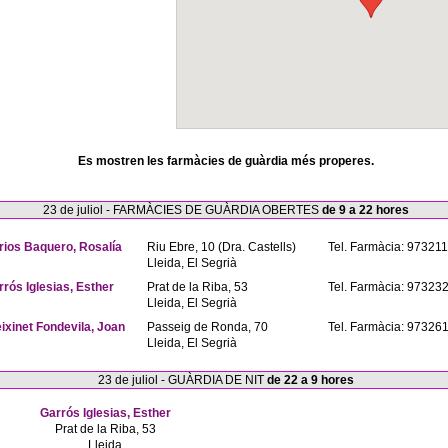
Es mostren les farmàcies de guàrdia més properes.
23 de juliol - FARMÀCIES DE GUÀRDIA OBERTES
de 9 a 22 hores
rios Baquero, Rosalía
Riu Ebre, 10 (Dra. Castells)
Tel. Farmàcia: 97321
Lleida, El Segrià
rrós Iglesias, Esther
Prat de la Riba, 53
Tel. Farmàcia: 97323
Lleida, El Segrià
eixinet Fondevila, Joan
Passeig de Ronda, 70
Tel. Farmàcia: 97326
Lleida, El Segrià
23 de juliol - GUÀRDIA DE NIT
de 22 a 9 hores
Garrós Iglesias, Esther
Prat de la Riba, 53
Lleida