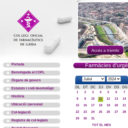
Accés a tràmits
Portada
Farmàcies d'urgè
Benvinguda al COFL
Òrgans de govern
DL
DT
DC
DJ
DV
DS
DG
Estatuts i codi deontològic
1
2
3
4
5
6
7
Història
8
9
10
11
12
13
14
Ubicació i personal
15
16
17
18
19
20
21
22
23
24
25
26
27
28
Col·legiació
29
30
31
Registre de col·legiats
TOT EL MES