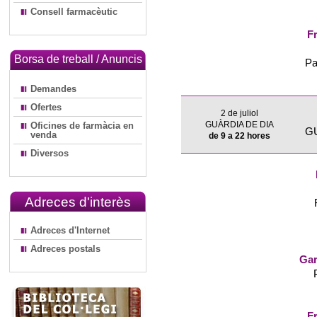
Consell farmacèutic
Fr
Borsa de treball / Anuncis
Pa
Demandes
Ofertes
2 de juliol
GUÀRDIA DE DIA
Oficines de farmàcia en
G
venda
de 9 a 22 hores
Diversos
Adreces d'interès
Adreces d'Internet
Adreces postals
Gar
Fr