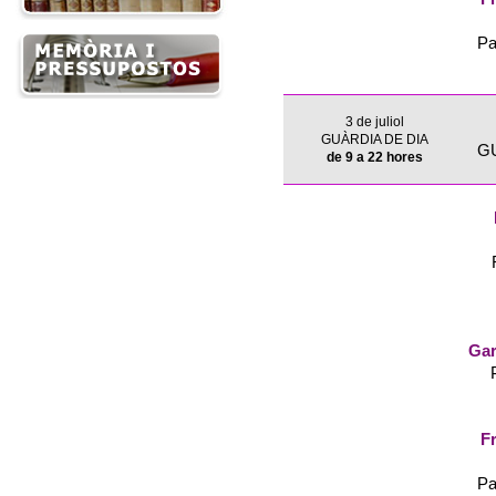
Pa
3 de juliol
GUÀRDIA DE DIA
G
de 9 a 22 hores
Gar
Fr
Pa