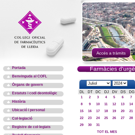
Accés a tràmits
Portada
Farmàcies d'urgè
Benvinguda al COFL
Òrgans de govern
DL
DT
DC
DJ
DV
DS
DG
Estatuts i codi deontològic
1
2
3
4
5
6
7
Història
8
9
10
11
12
13
14
Ubicació i personal
15
16
17
18
19
20
21
22
23
24
25
26
27
28
Col·legiació
29
30
31
Registre de col·legiats
TOT EL MES