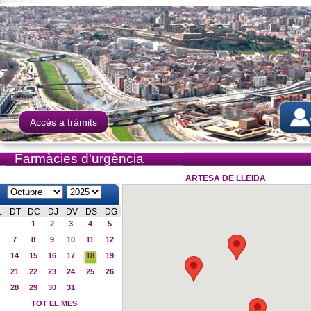
Accés a tràmits
Farmàcies d'urgència
ARTESA DE LLEIDA
L
DT
DC
DJ
DV
DS
DG
1
2
3
4
5
7
8
9
10
11
12
14
15
16
17
18
19
21
22
23
24
25
26
28
29
30
31
TOT EL MES