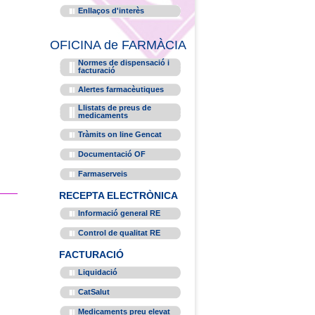
Enllaços d'interès
OFICINA de FARMÀCIA
Normes de dispensació i
facturació
Alertes farmacèutiques
Llistats de preus de
medicaments
Tràmits on line Gencat
Documentació OF
Farmaserveis
RECEPTA ELECTRÒNICA
Informació general RE
Control de qualitat RE
FACTURACIÓ
Liquidació
CatSalut
Medicaments preu elevat