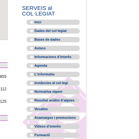
SERVEIS al
COL·LEGIAT
Inici
Dades del col·legiat
Bases de dades
Avisos
Informacions d'interès
Agenda
L'informatiu
1855
Instàncies al col·legi
2112
Normativa vigent
Resultat anàlisi d'aigües
1125
Vocalies
Avantatges i promocions
Vídeos d'interès
Formació