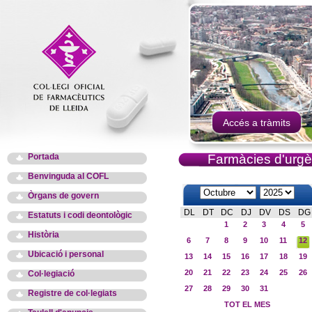
Accés a tràmits
Portada
Farmàcies d'urgè
Benvinguda al COFL
Òrgans de govern
DL
DT
DC
DJ
DV
DS
DG
Estatuts i codi deontològic
1
2
3
4
5
Història
6
7
8
9
10
11
12
Ubicació i personal
13
14
15
16
17
18
19
20
21
22
23
24
25
26
Col·legiació
27
28
29
30
31
Registre de col·legiats
TOT EL MES