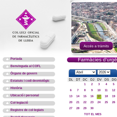
Accés a tràmits
Portada
Farmàcies d'urgè
Benvinguda al COFL
Òrgans de govern
DL
DT
DC
DJ
DV
DS
DG
Estatuts i codi deontològic
1
2
3
4
5
Història
6
7
8
9
10
11
12
Ubicació i personal
13
14
15
16
17
18
19
20
21
22
23
24
25
26
Col·legiació
27
28
29
30
Registre de col·legiats
TOT EL MES