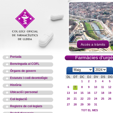
Accés a tràmits
Portada
Farmàcies d'urgè
Benvinguda al COFL
Òrgans de govern
DL
DT
DC
DJ
DV
DS
DG
Estatuts i codi deontològic
1
2
3
4
5
Història
6
7
8
9
10
11
12
Ubicació i personal
13
14
15
16
17
18
19
20
21
22
23
24
25
26
Col·legiació
27
28
29
30
31
Registre de col·legiats
TOT EL MES