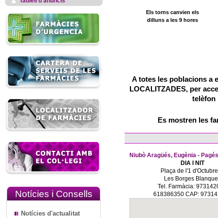
Taulell d'anuncis
Els torns canvien els
dilluns a les 9 hores
A totes les poblacions a 
LOCALITZADES, per accedir
telèfon
Es mostren les f
Niubò Aragüés, Eugènia - Pagés
DIA I NIT
Plaça de l'1 d'Octubre
Les Borges Blanque
Tel. Farmàcia: 97314
Notícies i Consells
618386350 CAP: 9731
Notícies d'actualitat