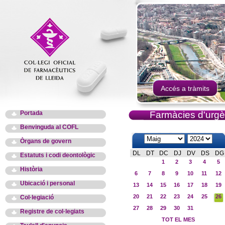
Accés a tràmits
Portada
Farmàcies d'urgè
Benvinguda al COFL
Òrgans de govern
DL
DT
DC
DJ
DV
DS
DG
Estatuts i codi deontològic
1
2
3
4
5
Història
6
7
8
9
10
11
12
Ubicació i personal
13
14
15
16
17
18
19
20
21
22
23
24
25
26
Col·legiació
27
28
29
30
31
Registre de col·legiats
TOT EL MES