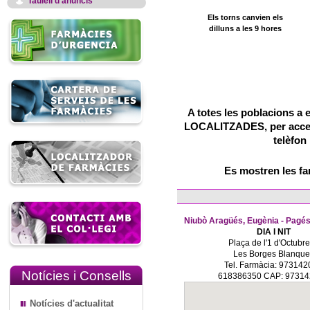
Taulell d'anuncis
Els torns canvien els
dilluns a les 9 hores
A totes les poblacions a 
LOCALITZADES, per accedir
telèfon
Es mostren les f
Niubò Aragüés, Eugènia - Pagés
DIA I NIT
Plaça de l'1 d'Octubre
Les Borges Blanque
Tel. Farmàcia: 97314
Notícies i Consells
618386350 CAP: 9731
Notícies d'actualitat