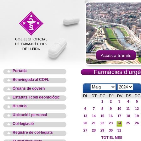
Accés a tràmits
Portada
Farmàcies d'urgè
Benvinguda al COFL
Òrgans de govern
DL
DT
DC
DJ
DV
DS
DG
Estatuts i codi deontològic
1
2
3
4
5
Història
6
7
8
9
10
11
12
Ubicació i personal
13
14
15
16
17
18
19
20
21
22
23
24
25
26
Col·legiació
27
28
29
30
31
Registre de col·legiats
TOT EL MES