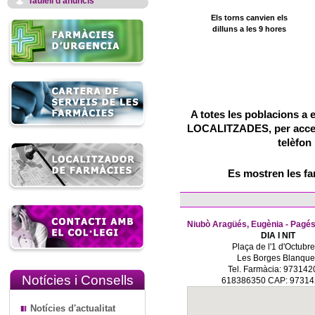
Taulell d'anuncis
Els torns canvien els
dilluns a les 9 hores
A totes les poblacions a 
LOCALITZADES, per accedir
telèfon
Es mostren les f
Niubò Aragüés, Eugènia - Pagés
DIA I NIT
Plaça de l'1 d'Octubre
Les Borges Blanque
Tel. Farmàcia: 97314
Notícies i Consells
618386350 CAP: 9731
Notícies d'actualitat