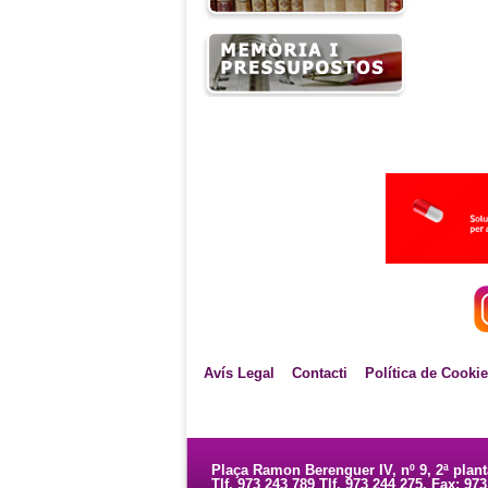
Avís Legal
Contacti
Política de Cooki
Plaça Ramon Berenguer IV, nº 9, 2ª plan
Tlf. 973 243 789 Tlf. 973 244 275. Fax: 97