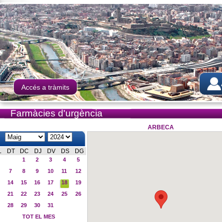
Accés a tràmits
Farmàcies d'urgència
ARBECA
L
DT
DC
DJ
DV
DS
DG
1
2
3
4
5
7
8
9
10
11
12
14
15
16
17
18
19
21
22
23
24
25
26
28
29
30
31
TOT EL MES