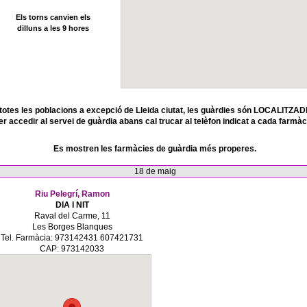
Els torns canvien els
dilluns a les 9 hores
totes les poblacions a excepció de Lleida ciutat, les guàrdies són LOCALITZAD
er accedir al servei de guàrdia abans cal trucar al telèfon indicat a cada farmàc
Es mostren les farmàcies de guàrdia més properes.
18 de maig
Riu Pelegrí, Ramon
DIA I NIT
Raval del Carme, 11
Les Borges Blanques
Tel. Farmàcia: 973142431 607421731
CAP: 973142033