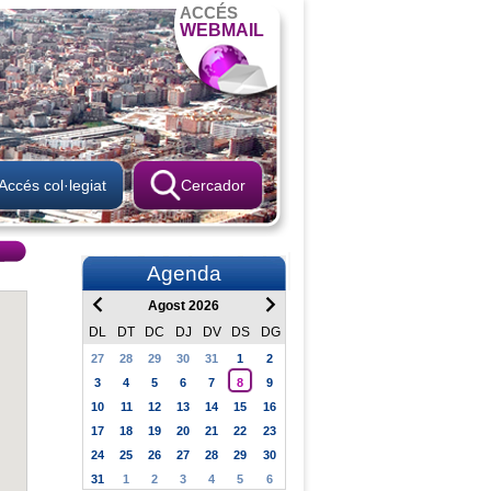
ACCÉS
WEBMAIL
Accés col·legiat
Cercador
Agenda
Agost 2026
DL
DT
DC
DJ
DV
DS
DG
27
28
29
30
31
1
2
3
4
5
6
7
8
9
10
11
12
13
14
15
16
17
18
19
20
21
22
23
24
25
26
27
28
29
30
31
1
2
3
4
5
6