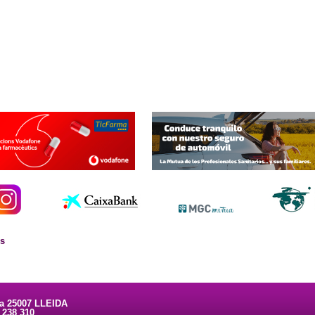
es
ta 25007 LLEIDA
3 238 310