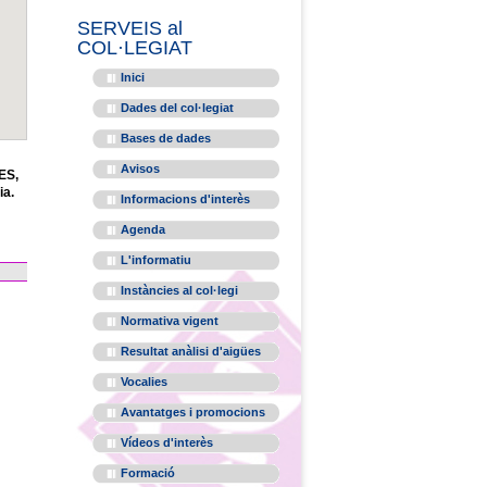
SERVEIS al
COL·LEGIAT
Inici
Dades del col·legiat
Bases de dades
Avisos
ES,
ia.
Informacions d'interès
Agenda
L'informatiu
Instàncies al col·legi
Normativa vigent
Resultat anàlisi d'aigües
Vocalies
Avantatges i promocions
Vídeos d'interès
Formació