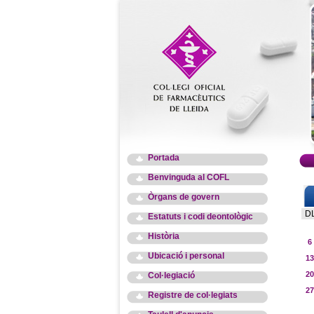
Portada
Benvinguda al COFL
Òrgans de govern
D
Estatuts i codi deontològic
Història
6
Ubicació i personal
13
20
Col·legiació
27
Registre de col·legiats