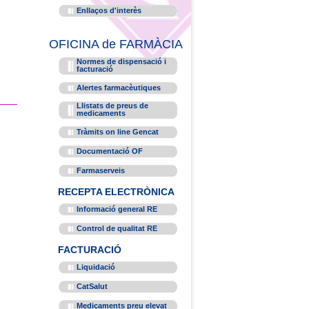
Enllaços d'interès
OFICINA de FARMÀCIA
Normes de dispensació i
facturació
Alertes farmacèutiques
Llistats de preus de
medicaments
Tràmits on line Gencat
Documentació OF
Farmaserveis
RECEPTA ELECTRÒNICA
Informació general RE
Control de qualitat RE
FACTURACIÓ
Liquidació
CatSalut
Medicaments preu elevat