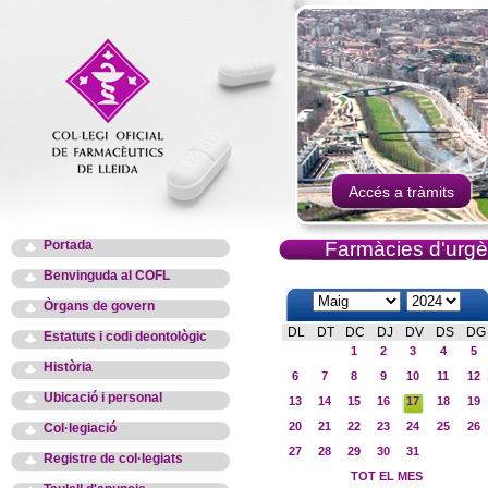
Accés a tràmits
Portada
Farmàcies d'urgè
Benvinguda al COFL
Òrgans de govern
DL
DT
DC
DJ
DV
DS
DG
Estatuts i codi deontològic
1
2
3
4
5
Història
6
7
8
9
10
11
12
Ubicació i personal
13
14
15
16
17
18
19
20
21
22
23
24
25
26
Col·legiació
27
28
29
30
31
Registre de col·legiats
TOT EL MES