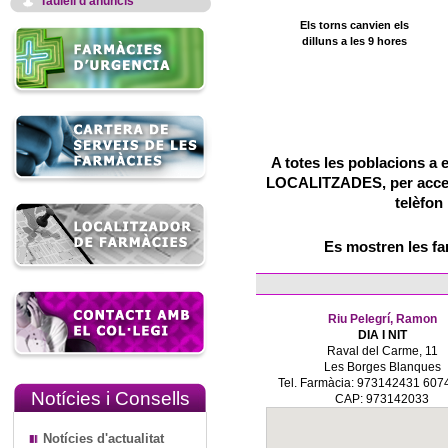
Taulell d'anuncis
Els torns canvien els
dilluns a les 9 hores
A totes les poblacions a 
LOCALITZADES, per accedir
telèfon
Es mostren les f
Riu Pelegrí, Ramon
DIA I NIT
Raval del Carme, 11
Les Borges Blanques
Tel. Farmàcia: 973142431 60
Notícies i Consells
CAP: 973142033
Notícies d'actualitat