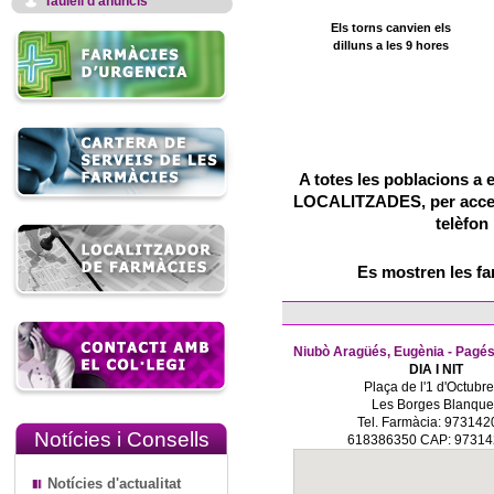
Taulell d'anuncis
Els torns canvien els
dilluns a les 9 hores
A totes les poblacions a 
LOCALITZADES, per accedir
telèfon
Es mostren les f
Niubò Aragüés, Eugènia - Pagés
DIA I NIT
Plaça de l'1 d'Octubre
Les Borges Blanque
Tel. Farmàcia: 97314
Notícies i Consells
618386350 CAP: 9731
Notícies d'actualitat