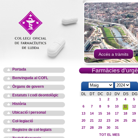
Accés a tràmits
Portada
Farmàcies d'urgè
Benvinguda al COFL
Òrgans de govern
DL
DT
DC
DJ
DV
DS
DG
Estatuts i codi deontològic
1
2
3
4
5
Història
6
7
8
9
10
11
12
Ubicació i personal
13
14
15
16
17
18
19
20
21
22
23
24
25
26
Col·legiació
27
28
29
30
31
Registre de col·legiats
TOT EL MES